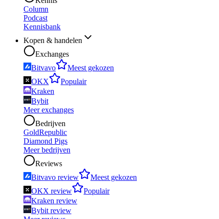
Kennis
Column
Podcast
Kennisbank
Kopen & handelen
Exchanges
Bitvavo
Meest gekozen
OKX
Populair
Kraken
Bybit
Meer exchanges
Bedrijven
GoldRepublic
Diamond Pigs
Meer bedrijven
Reviews
Bitvavo review
Meest gekozen
OKX review
Populair
Kraken review
Bybit review