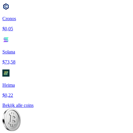
Cronos
$0,05
Solana
$73,58
Heima
$0,22
Bekijk alle coins