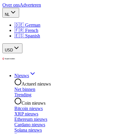
Over ons
Adverteren
NL
🇩🇪 German
🇫🇷 French
🇪🇸 Spanish
USD
Nieuws
Actueel nieuws
Net binnen
Trending
Coin nieuws
Bitcoin nieuws
XRP nieuws
Ethereum nieuws
Cardano nieuws
Solana nieuws