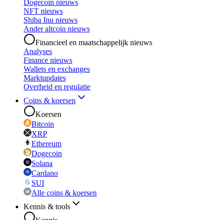
Dogecoin nieuws
NFT nieuws
Shiba Inu nieuws
Ander altcoin nieuws
Financieel en maatschappelijk nieuws
Analyses
Finance nieuws
Wallets en exchanges
Marktupdates
Overheid en regulatie
Coins & koersen
Koersen
Bitcoin
XRP
Ethereum
Dogecoin
Solana
Cardano
SUI
Alle coins & koersen
Kennis & tools