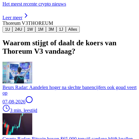
Het meest recente crypto nieuws
Leer meer
Thoreum V3
THOREUM
1U
24U
1W
1M
3M
1J
Alles
Waarom stijgt of daalt de koers van
Thoreum V3 vandaag?
Beurs Radar: Aandelen hoger na slechte banencijfers ook goud veert
op
07-08-2026
3 min. leestijd
Crypto Radar: Bitcoin boven $65.000 terwijl cardano blijft knallen