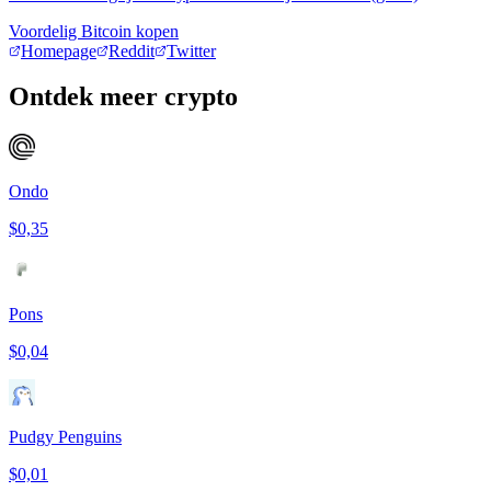
Voordelig Bitcoin kopen
Homepage
Reddit
Twitter
Ontdek meer crypto
Ondo
$0,35
Pons
$0,04
Pudgy Penguins
$0,01