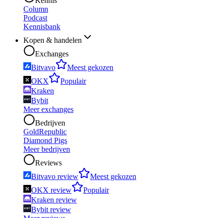
Kennis
Column
Podcast
Kennisbank
Kopen & handelen
Exchanges
Bitvavo
Meest gekozen
OKX
Populair
Kraken
Bybit
Meer exchanges
Bedrijven
GoldRepublic
Diamond Pigs
Meer bedrijven
Reviews
Bitvavo review
Meest gekozen
OKX review
Populair
Kraken review
Bybit review