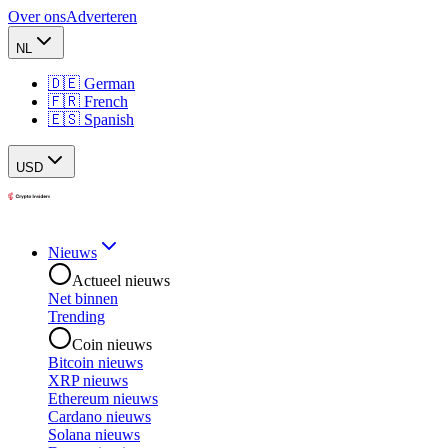
Over ons
Adverteren
NL
🇩🇪 German
🇫🇷 French
🇪🇸 Spanish
USD
Nieuws
Actueel nieuws
Net binnen
Trending
Coin nieuws
Bitcoin nieuws
XRP nieuws
Ethereum nieuws
Cardano nieuws
Solana nieuws