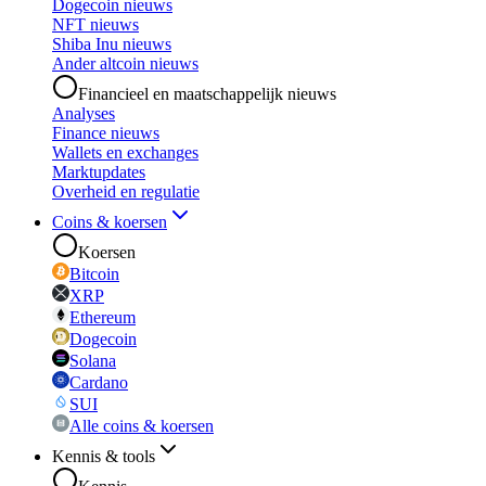
Dogecoin nieuws
NFT nieuws
Shiba Inu nieuws
Ander altcoin nieuws
Financieel en maatschappelijk nieuws
Analyses
Finance nieuws
Wallets en exchanges
Marktupdates
Overheid en regulatie
Coins & koersen
Koersen
Bitcoin
XRP
Ethereum
Dogecoin
Solana
Cardano
SUI
Alle coins & koersen
Kennis & tools