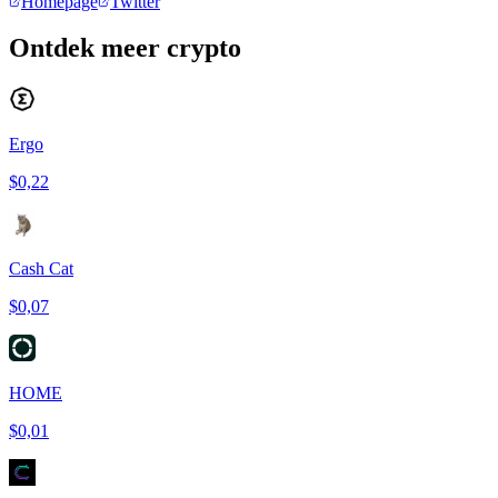
Homepage
Twitter
Ontdek meer crypto
Ergo
$0,22
Cash Cat
$0,07
HOME
$0,01