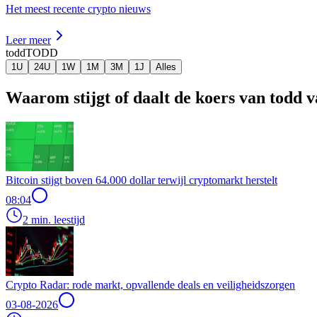
Het meest recente crypto nieuws
Leer meer
todd
TODD
1U
24U
1W
1M
3M
1J
Alles
Waarom stijgt of daalt de koers van todd 
Bitcoin stijgt boven 64.000 dollar terwijl cryptomarkt herstelt
08:04
2 min. leestijd
Crypto Radar: rode markt, opvallende deals en veiligheidszorgen
03-08-2026