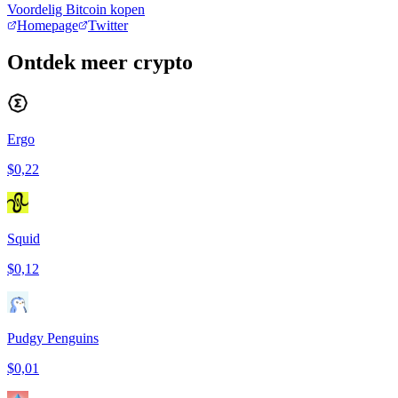
Voordelig Bitcoin kopen
Homepage
Twitter
Ontdek meer crypto
Ergo
$0,22
Squid
$0,12
Pudgy Penguins
$0,01