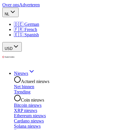
Over ons
Adverteren
NL
🇩🇪 German
🇫🇷 French
🇪🇸 Spanish
USD
Nieuws
Actueel nieuws
Net binnen
Trending
Coin nieuws
Bitcoin nieuws
XRP nieuws
Ethereum nieuws
Cardano nieuws
Solana nieuws