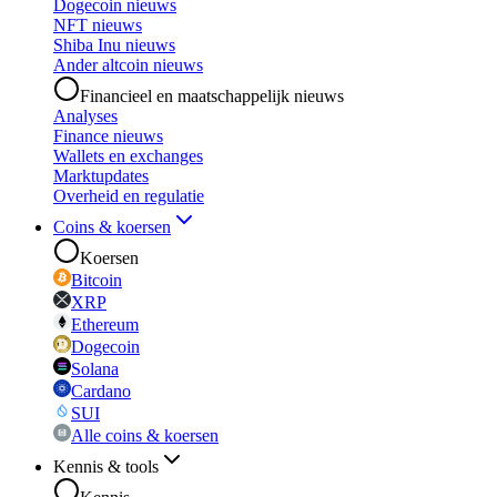
Dogecoin nieuws
NFT nieuws
Shiba Inu nieuws
Ander altcoin nieuws
Financieel en maatschappelijk nieuws
Analyses
Finance nieuws
Wallets en exchanges
Marktupdates
Overheid en regulatie
Coins & koersen
Koersen
Bitcoin
XRP
Ethereum
Dogecoin
Solana
Cardano
SUI
Alle coins & koersen
Kennis & tools