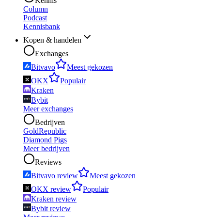
Kennis
Column
Podcast
Kennisbank
Kopen & handelen
Exchanges
Bitvavo
Meest gekozen
OKX
Populair
Kraken
Bybit
Meer exchanges
Bedrijven
GoldRepublic
Diamond Pigs
Meer bedrijven
Reviews
Bitvavo review
Meest gekozen
OKX review
Populair
Kraken review
Bybit review