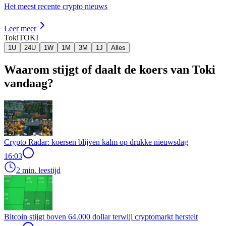
Het meest recente crypto nieuws
Leer meer
Toki
TOKI
1U
24U
1W
1M
3M
1J
Alles
Waarom stijgt of daalt de koers van Toki
vandaag?
Crypto Radar: koersen blijven kalm op drukke nieuwsdag
16:03
2 min. leestijd
Bitcoin stijgt boven 64.000 dollar terwijl cryptomarkt herstelt