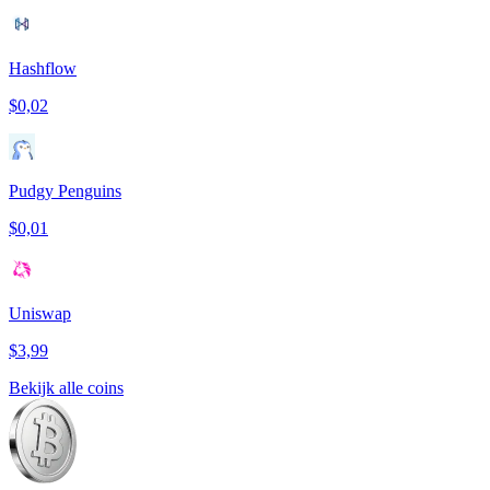
Hashflow
$0,02
Pudgy Penguins
$0,01
Uniswap
$3,99
Bekijk alle coins