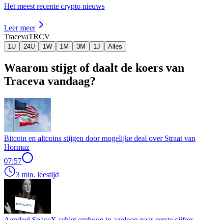
Het meest recente crypto nieuws
Leer meer
Traceva
TRCV
1U
24U
1W
1M
3M
1J
Alles
Waarom stijgt of daalt de koers van
Traceva vandaag?
Bitcoin en altcoins stijgen door mogelijke deal over Straat van
Hormuz
07:57
3 min. leestijd
Aandeel SpaceX schiet omhoog in aanloop naar eerste cijfers