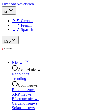
Over ons
Adverteren
NL
🇩🇪 German
🇫🇷 French
🇪🇸 Spanish
USD
Nieuws
Actueel nieuws
Net binnen
Trending
Coin nieuws
Bitcoin nieuws
XRP nieuws
Ethereum nieuws
Cardano nieuws
Solana nieuws