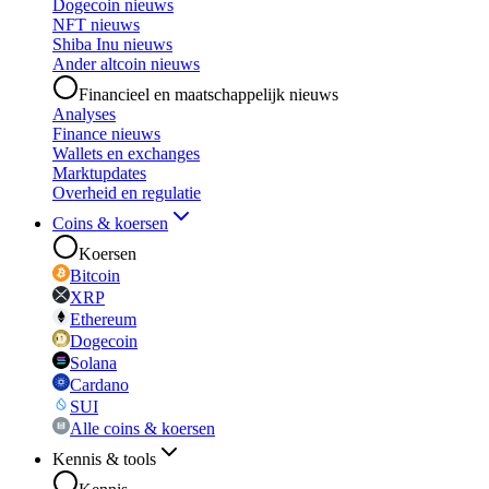
Dogecoin nieuws
NFT nieuws
Shiba Inu nieuws
Ander altcoin nieuws
Financieel en maatschappelijk nieuws
Analyses
Finance nieuws
Wallets en exchanges
Marktupdates
Overheid en regulatie
Coins & koersen
Koersen
Bitcoin
XRP
Ethereum
Dogecoin
Solana
Cardano
SUI
Alle coins & koersen
Kennis & tools