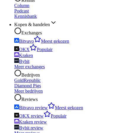
Kennis
Column
Podcast
Kennisbank
Kopen & handelen
Exchanges
Bitvavo
Meest gekozen
OKX
Populair
Kraken
Bybit
Meer exchanges
Bedrijven
GoldRepublic
Diamond Pigs
Meer bedrijven
Reviews
Bitvavo review
Meest gekozen
OKX review
Populair
Kraken review
Bybit review