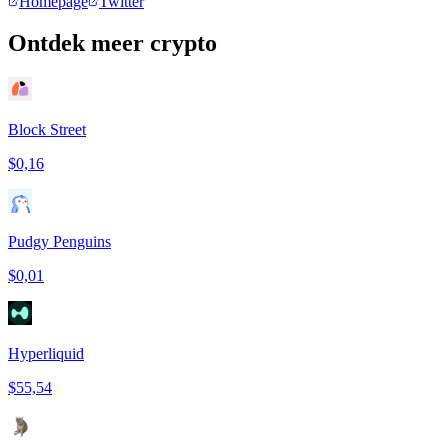
Homepage
Twitter
Ontdek meer crypto
Block Street
$0,16
Pudgy Penguins
$0,01
Hyperliquid
$55,54