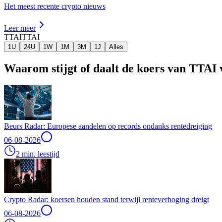
Het meest recente crypto nieuws
Leer meer
TTAI
TTAI
1U
24U
1W
1M
3M
1J
Alles
Waarom stijgt of daalt de koers van TTAI
Beurs Radar: Europese aandelen op records ondanks rentedreiging
06-08-2026
2 min. leestijd
Crypto Radar: koersen houden stand terwijl renteverhoging dreigt
06-08-2026