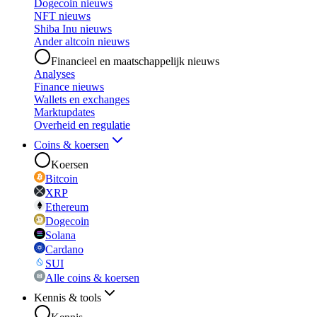
Dogecoin nieuws
NFT nieuws
Shiba Inu nieuws
Ander altcoin nieuws
Financieel en maatschappelijk nieuws
Analyses
Finance nieuws
Wallets en exchanges
Marktupdates
Overheid en regulatie
Coins & koersen
Koersen
Bitcoin
XRP
Ethereum
Dogecoin
Solana
Cardano
SUI
Alle coins & koersen
Kennis & tools