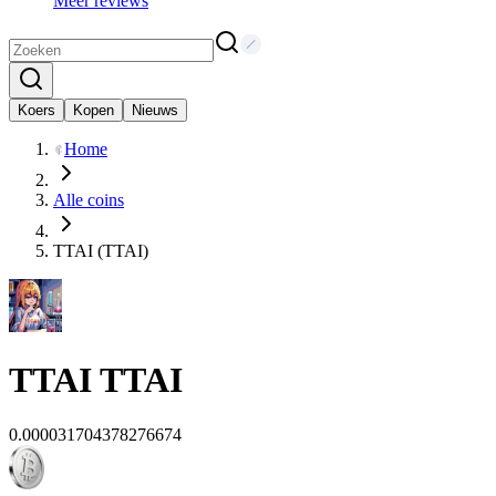
Meer reviews
Koers
Kopen
Nieuws
Home
Alle coins
TTAI (TTAI)
TTAI
TTAI
0.000031704378276674