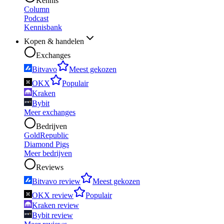
Kennis
Column
Podcast
Kennisbank
Kopen & handelen
Exchanges
Bitvavo
Meest gekozen
OKX
Populair
Kraken
Bybit
Meer exchanges
Bedrijven
GoldRepublic
Diamond Pigs
Meer bedrijven
Reviews
Bitvavo review
Meest gekozen
OKX review
Populair
Kraken review
Bybit review