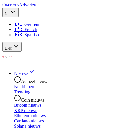
Over ons
Adverteren
NL
🇩🇪 German
🇫🇷 French
🇪🇸 Spanish
USD
Nieuws
Actueel nieuws
Net binnen
Trending
Coin nieuws
Bitcoin nieuws
XRP nieuws
Ethereum nieuws
Cardano nieuws
Solana nieuws