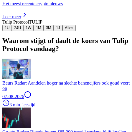
Het meest recente crypto nieuws
Leer meer
Tulip Protocol
TULIP
1U
24U
1W
1M
3M
1J
Alles
Waarom stijgt of daalt de koers van Tulip
Protocol vandaag?
Beurs Radar: Aandelen hoger na slechte banencijfers ook goud veert
op
07-08-2026
3 min. leestijd
Crypto Radar: Bitcoin boven $65.000 terwijl cardano blijft knallen