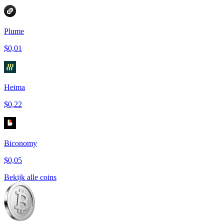
Plume
$0,01
Heima
$0,22
Biconomy
$0,05
Bekijk alle coins