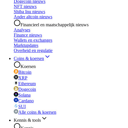
Dogecoin nieuws
NFT nieuws
Shiba Inu nieuws
Ander altcoin nieuws
Financieel en maatschappelijk nieuws
Analyses
Finance nieuws
Wallets en exchanges
Marktupdates
Overheid en regulatie
Coins & koersen
Koersen
Bitcoin
XRP
Ethereum
Dogecoin
Solana
Cardano
SUI
Alle coins & koersen
Kennis & tools