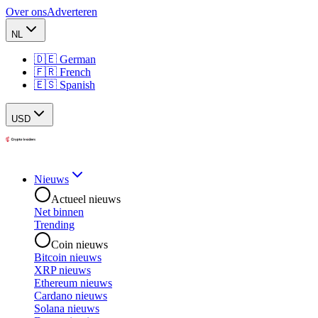
Over ons
Adverteren
NL
🇩🇪 German
🇫🇷 French
🇪🇸 Spanish
USD
Nieuws
Actueel nieuws
Net binnen
Trending
Coin nieuws
Bitcoin nieuws
XRP nieuws
Ethereum nieuws
Cardano nieuws
Solana nieuws