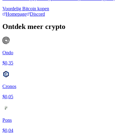
Voordelig Bitcoin kopen
Homepage
Discord
Ontdek meer crypto
Ondo
$0,35
Cronos
$0,05
Pons
$0,04