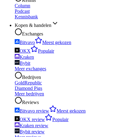
Kennis
Column
Podcast
Kennisbank
Kopen & handelen
Exchanges
Bitvavo
Meest gekozen
OKX
Populair
Kraken
Bybit
Meer exchanges
Bedrijven
GoldRepublic
Diamond Pigs
Meer bedrijven
Reviews
Bitvavo review
Meest gekozen
OKX review
Populair
Kraken review
Bybit review