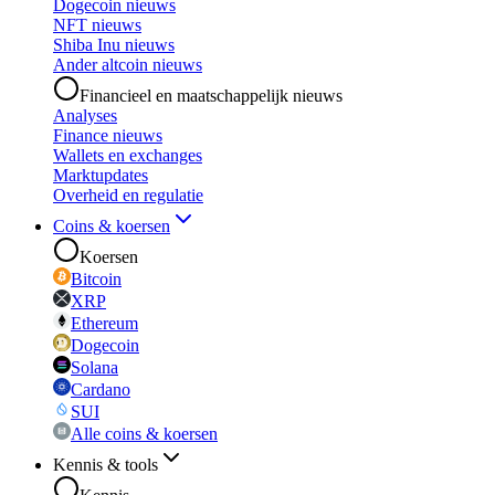
Dogecoin nieuws
NFT nieuws
Shiba Inu nieuws
Ander altcoin nieuws
Financieel en maatschappelijk nieuws
Analyses
Finance nieuws
Wallets en exchanges
Marktupdates
Overheid en regulatie
Coins & koersen
Koersen
Bitcoin
XRP
Ethereum
Dogecoin
Solana
Cardano
SUI
Alle coins & koersen
Kennis & tools