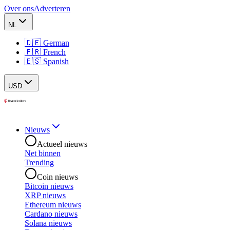
Over ons
Adverteren
NL
🇩🇪 German
🇫🇷 French
🇪🇸 Spanish
USD
Nieuws
Actueel nieuws
Net binnen
Trending
Coin nieuws
Bitcoin nieuws
XRP nieuws
Ethereum nieuws
Cardano nieuws
Solana nieuws