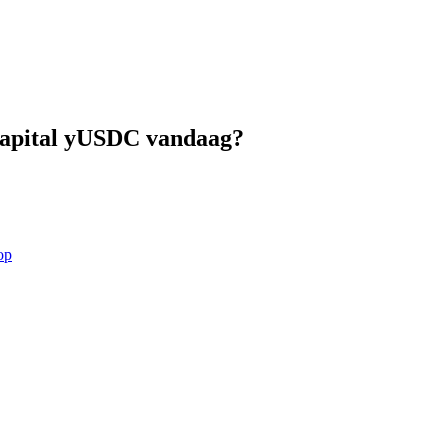
acapital yUSDC vandaag?
op