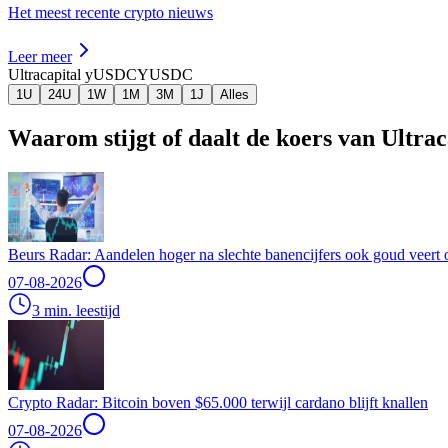
Het meest recente crypto nieuws
Leer meer
Ultracapital yUSDC
YUSDC
1U
24U
1W
1M
3M
1J
Alles
Waarom stijgt of daalt de koers van Ultr
Beurs Radar: Aandelen hoger na slechte banencijfers ook goud veert 
07-08-2026
3 min. leestijd
Crypto Radar: Bitcoin boven $65.000 terwijl cardano blijft knallen
07-08-2026