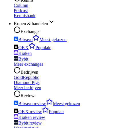
Kennis
Column
Podcast
Kennisbank
Kopen & handelen
Exchanges
Bitvavo
Meest gekozen
OKX
Populair
Kraken
Bybit
Meer exchanges
Bedrijven
GoldRepublic
Diamond Pigs
Meer bedrijven
Reviews
Bitvavo review
Meest gekozen
OKX review
Populair
Kraken review
Bybit review