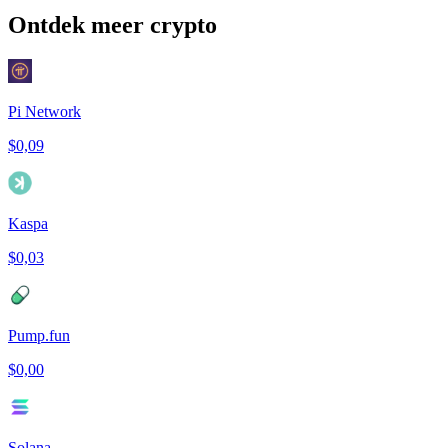
Ontdek meer crypto
Pi Network
$0,09
Kaspa
$0,03
Pump.fun
$0,00
Solana