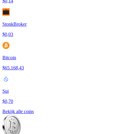
$0,14
StonkBroker
$0,03
Bitcoin
$65.168,43
Sui
$0,70
Bekijk alle coins