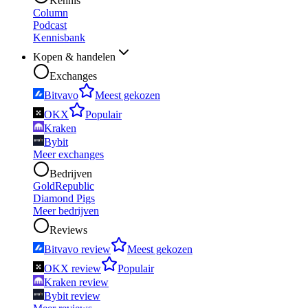
Kennis
Column
Podcast
Kennisbank
Kopen & handelen
Exchanges
Bitvavo
Meest gekozen
OKX
Populair
Kraken
Bybit
Meer exchanges
Bedrijven
GoldRepublic
Diamond Pigs
Meer bedrijven
Reviews
Bitvavo review
Meest gekozen
OKX review
Populair
Kraken review
Bybit review