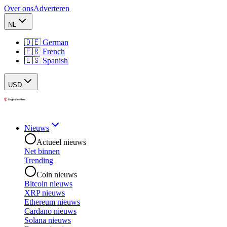
Over ons
Adverteren
NL
🇩🇪 German
🇫🇷 French
🇪🇸 Spanish
USD
Nieuws
Actueel nieuws
Net binnen
Trending
Coin nieuws
Bitcoin nieuws
XRP nieuws
Ethereum nieuws
Cardano nieuws
Solana nieuws