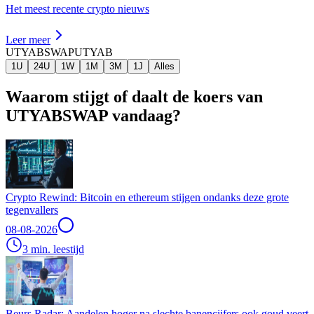
Het meest recente crypto nieuws
Leer meer
UTYABSWAP
UTYAB
1U
24U
1W
1M
3M
1J
Alles
Waarom stijgt of daalt de koers van
UTYABSWAP vandaag?
Crypto Rewind: Bitcoin en ethereum stijgen ondanks deze grote
tegenvallers
08-08-2026
3 min. leestijd
Beurs Radar: Aandelen hoger na slechte banencijfers ook goud veert