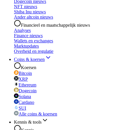
Dogecoin nieuws
NFT nieuws
Shiba Inu nieuws
Ander altcoin nieuws
Financieel en maatschappelijk nieuws
Analyses
Finance nieuws
Wallets en exchanges
Marktupdates
Overheid en regulatie
Coins & koersen
Koersen
Bitcoin
XRP
Ethereum
Dogecoin
Solana
Cardano
SUI
Alle coins & koersen
Kennis & tools