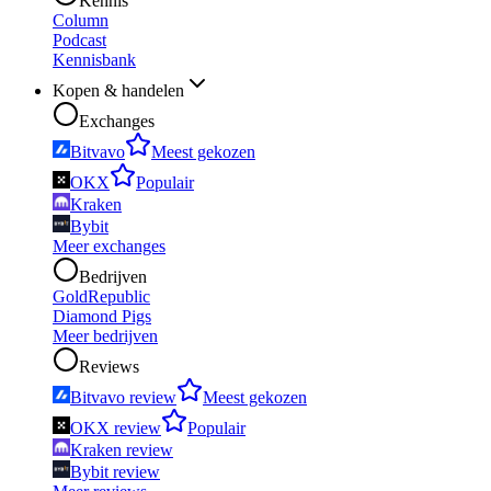
Kennis
Column
Podcast
Kennisbank
Kopen & handelen
Exchanges
Bitvavo
Meest gekozen
OKX
Populair
Kraken
Bybit
Meer exchanges
Bedrijven
GoldRepublic
Diamond Pigs
Meer bedrijven
Reviews
Bitvavo review
Meest gekozen
OKX review
Populair
Kraken review
Bybit review