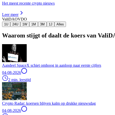
Het meest recente crypto nieuws
Leer meer
ValiDAO
VDO
1U
24U
1W
1M
3M
1J
Alles
Waarom stijgt of daalt de koers van Vali
Aandeel SpaceX schiet omhoog in aanloop naar eerste cijfers
04-08-2026
2 min. leestijd
Crypto Radar: koersen blijven kalm op drukke nieuwsdag
04-08-2026