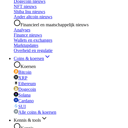
Dogecoin nieuws
NFT nieuws
Shiba Inu nieuws
Ander altcoin nieuws
Financieel en maatschappelijk nieuws
Analyses
Finance nieuws
Wallets en exchanges
Marktupdates
Overheid en regulatie
Coins & koersen
Koersen
Bitcoin
XRP
Ethereum
Dogecoin
Solana
Cardano
SUI
Alle coins & koersen
Kennis & tools