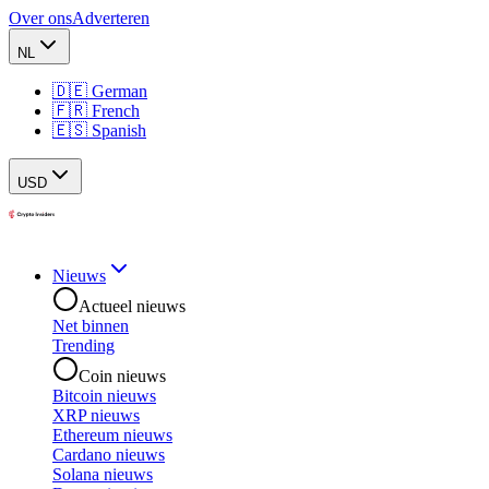
Over ons
Adverteren
NL
🇩🇪 German
🇫🇷 French
🇪🇸 Spanish
USD
Nieuws
Actueel nieuws
Net binnen
Trending
Coin nieuws
Bitcoin nieuws
XRP nieuws
Ethereum nieuws
Cardano nieuws
Solana nieuws