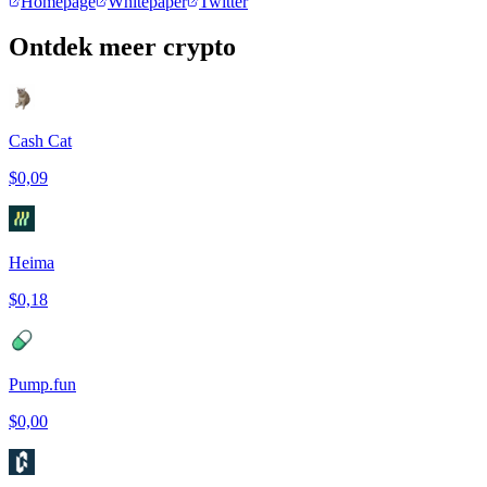
Homepage
Whitepaper
Twitter
Ontdek meer crypto
Cash Cat
$0,09
Heima
$0,18
Pump.fun
$0,00