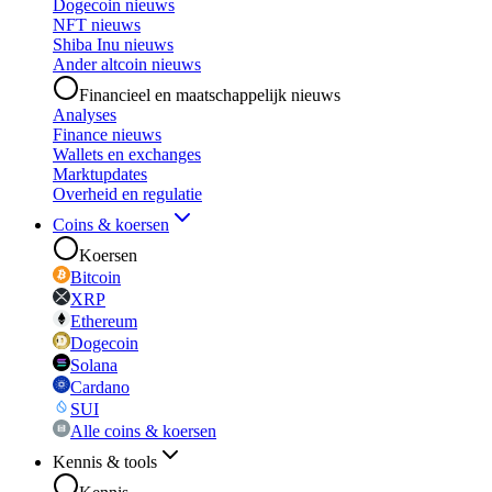
Dogecoin nieuws
NFT nieuws
Shiba Inu nieuws
Ander altcoin nieuws
Financieel en maatschappelijk nieuws
Analyses
Finance nieuws
Wallets en exchanges
Marktupdates
Overheid en regulatie
Coins & koersen
Koersen
Bitcoin
XRP
Ethereum
Dogecoin
Solana
Cardano
SUI
Alle coins & koersen
Kennis & tools