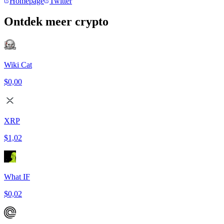
Homepage
Twitter
Ontdek meer crypto
Wiki Cat
$0,00
XRP
$1,02
What IF
$0,02