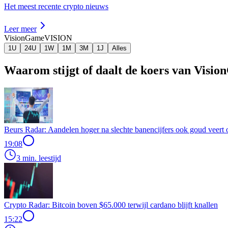
Het meest recente crypto nieuws
Leer meer
VisionGame
VISION
1U
24U
1W
1M
3M
1J
Alles
Waarom stijgt of daalt de koers van Visi
Beurs Radar: Aandelen hoger na slechte banencijfers ook goud veert 
19:08
3 min. leestijd
Crypto Radar: Bitcoin boven $65.000 terwijl cardano blijft knallen
15:22