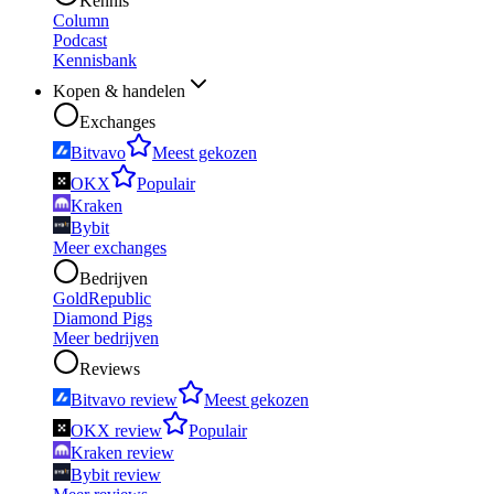
Kennis
Column
Podcast
Kennisbank
Kopen & handelen
Exchanges
Bitvavo
Meest gekozen
OKX
Populair
Kraken
Bybit
Meer exchanges
Bedrijven
GoldRepublic
Diamond Pigs
Meer bedrijven
Reviews
Bitvavo review
Meest gekozen
OKX review
Populair
Kraken review
Bybit review