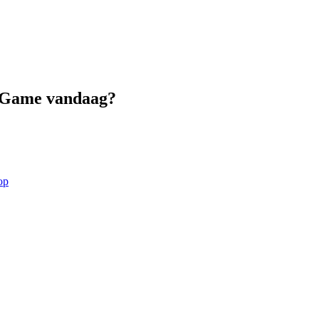
onGame vandaag?
op