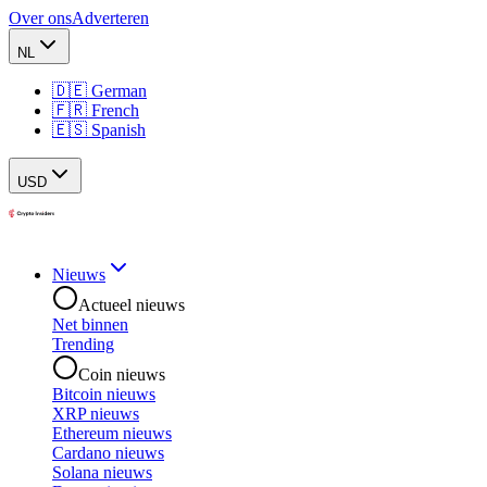
Over ons
Adverteren
NL
🇩🇪 German
🇫🇷 French
🇪🇸 Spanish
USD
Nieuws
Actueel nieuws
Net binnen
Trending
Coin nieuws
Bitcoin nieuws
XRP nieuws
Ethereum nieuws
Cardano nieuws
Solana nieuws