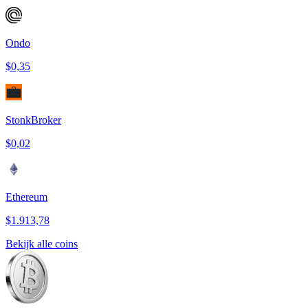
Ondo
$0,35
StonkBroker
$0,02
Ethereum
$1.913,78
Bekijk alle coins