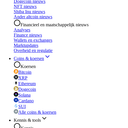
Dogecoin nieuws
NFT nieuws
Shiba Inu nieuws
Ander altcoin nieuws
Financieel en maatschappelijk nieuws
Analyses
Finance nieuws
Wallets en exchanges
Marktupdates
Overheid en regulatie
Coins & koersen
Koersen
Bitcoin
XRP
Ethereum
Dogecoin
Solana
Cardano
SUI
Alle coins & koersen
Kennis & tools