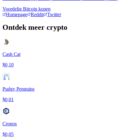
Voordelig Bitcoin kopen
Homepage
Reddit
Twitter
Ontdek meer crypto
Cash Cat
$0,10
Pudgy Penguins
$0,01
Cronos
$0,05