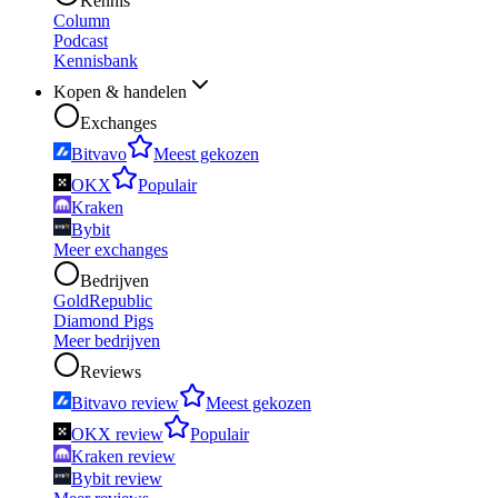
Kennis
Column
Podcast
Kennisbank
Kopen & handelen
Exchanges
Bitvavo
Meest gekozen
OKX
Populair
Kraken
Bybit
Meer exchanges
Bedrijven
GoldRepublic
Diamond Pigs
Meer bedrijven
Reviews
Bitvavo review
Meest gekozen
OKX review
Populair
Kraken review
Bybit review