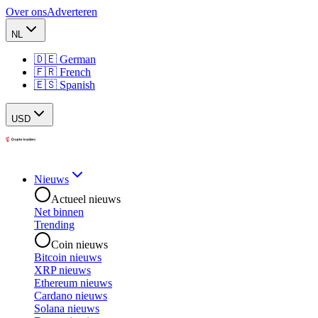
Over ons
Adverteren
NL
🇩🇪 German
🇫🇷 French
🇪🇸 Spanish
USD
Nieuws
Actueel nieuws
Net binnen
Trending
Coin nieuws
Bitcoin nieuws
XRP nieuws
Ethereum nieuws
Cardano nieuws
Solana nieuws