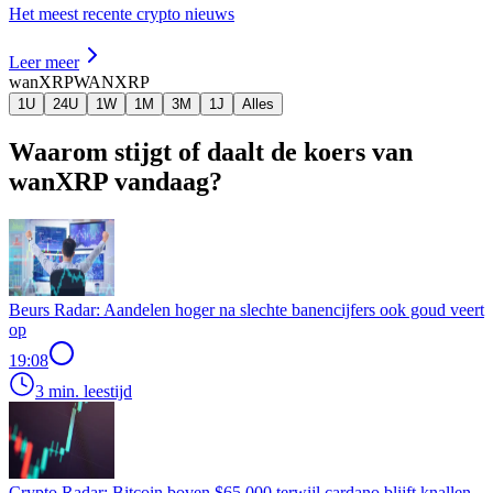
Het meest recente crypto nieuws
Leer meer
wanXRP
WANXRP
1U
24U
1W
1M
3M
1J
Alles
Waarom stijgt of daalt de koers van
wanXRP vandaag?
Beurs Radar: Aandelen hoger na slechte banencijfers ook goud veert
op
19:08
3 min. leestijd
Crypto Radar: Bitcoin boven $65.000 terwijl cardano blijft knallen