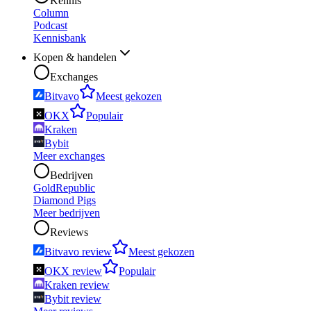
Kennis
Column
Podcast
Kennisbank
Kopen & handelen
Exchanges
Bitvavo
Meest gekozen
OKX
Populair
Kraken
Bybit
Meer exchanges
Bedrijven
GoldRepublic
Diamond Pigs
Meer bedrijven
Reviews
Bitvavo review
Meest gekozen
OKX review
Populair
Kraken review
Bybit review