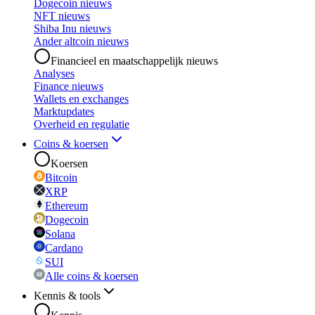
Dogecoin nieuws
NFT nieuws
Shiba Inu nieuws
Ander altcoin nieuws
Financieel en maatschappelijk nieuws
Analyses
Finance nieuws
Wallets en exchanges
Marktupdates
Overheid en regulatie
Coins & koersen
Koersen
Bitcoin
XRP
Ethereum
Dogecoin
Solana
Cardano
SUI
Alle coins & koersen
Kennis & tools