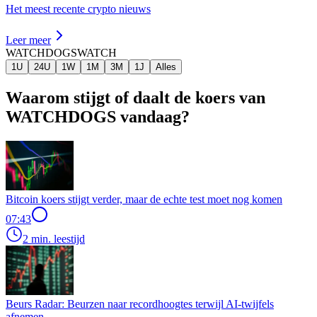
Het meest recente crypto nieuws
Leer meer
WATCHDOGS
WATCH
1U
24U
1W
1M
3M
1J
Alles
Waarom stijgt of daalt de koers van
WATCHDOGS vandaag?
Bitcoin koers stijgt verder, maar de echte test moet nog komen
07:43
2 min. leestijd
Beurs Radar: Beurzen naar recordhoogtes terwijl AI-twijfels
afnemen