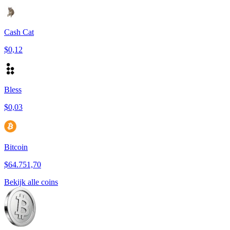
Cash Cat
$0,12
Bless
$0,03
Bitcoin
$64.751,70
Bekijk alle coins