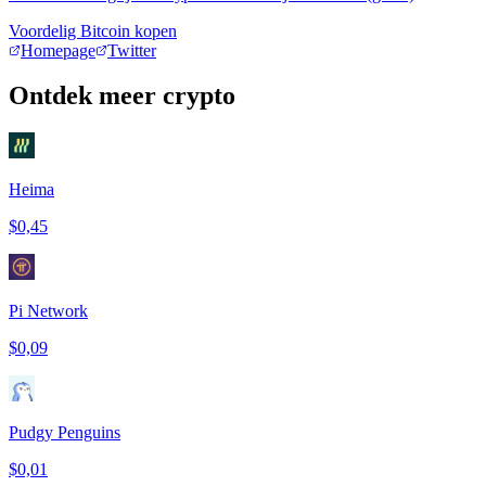
Voordelig Bitcoin kopen
Homepage
Twitter
Ontdek meer crypto
Heima
$0,45
Pi Network
$0,09
Pudgy Penguins
$0,01