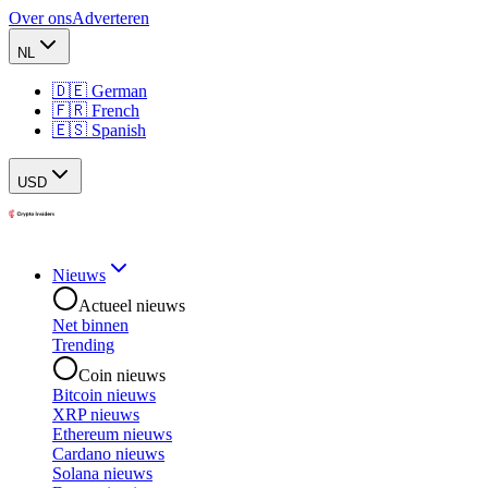
Over ons
Adverteren
NL
🇩🇪 German
🇫🇷 French
🇪🇸 Spanish
USD
Nieuws
Actueel nieuws
Net binnen
Trending
Coin nieuws
Bitcoin nieuws
XRP nieuws
Ethereum nieuws
Cardano nieuws
Solana nieuws