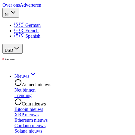
Over ons
Adverteren
NL
🇩🇪 German
🇫🇷 French
🇪🇸 Spanish
USD
Nieuws
Actueel nieuws
Net binnen
Trending
Coin nieuws
Bitcoin nieuws
XRP nieuws
Ethereum nieuws
Cardano nieuws
Solana nieuws