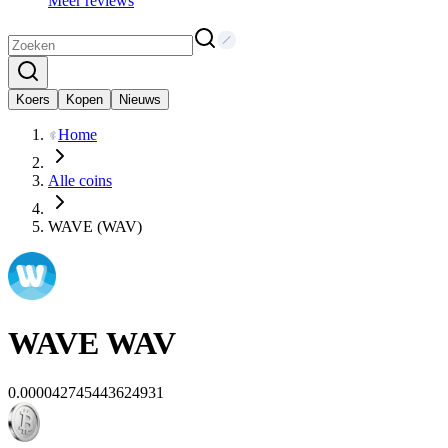
Meer reviews
Koers
Kopen
Nieuws
Home
Alle coins
WAVE (WAV)
WAVE
WAV
0.000042745443624931