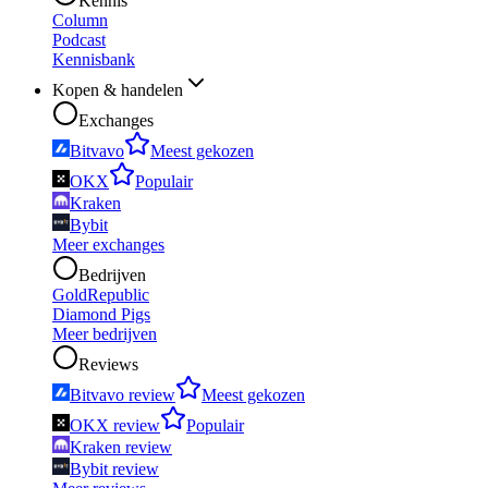
Kennis
Column
Podcast
Kennisbank
Kopen & handelen
Exchanges
Bitvavo
Meest gekozen
OKX
Populair
Kraken
Bybit
Meer exchanges
Bedrijven
GoldRepublic
Diamond Pigs
Meer bedrijven
Reviews
Bitvavo review
Meest gekozen
OKX review
Populair
Kraken review
Bybit review