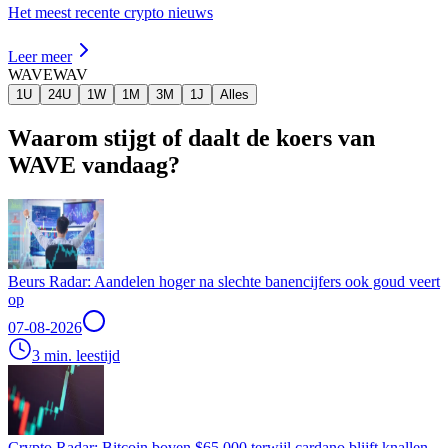
Het meest recente crypto nieuws
Leer meer
WAVE
WAV
1U
24U
1W
1M
3M
1J
Alles
Waarom stijgt of daalt de koers van
WAVE vandaag?
Beurs Radar: Aandelen hoger na slechte banencijfers ook goud veert
op
07-08-2026
3 min. leestijd
Crypto Radar: Bitcoin boven $65.000 terwijl cardano blijft knallen