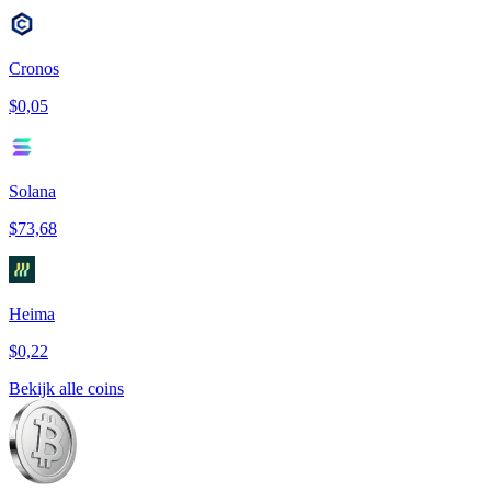
Cronos
$0,05
Solana
$73,68
Heima
$0,22
Bekijk alle coins