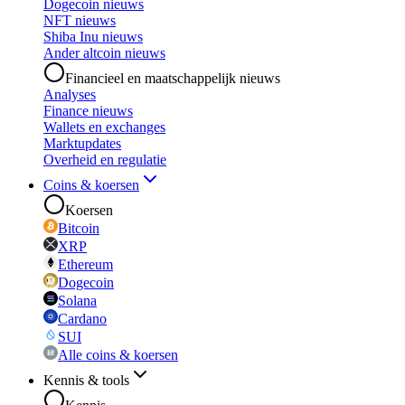
Dogecoin nieuws
NFT nieuws
Shiba Inu nieuws
Ander altcoin nieuws
Financieel en maatschappelijk nieuws
Analyses
Finance nieuws
Wallets en exchanges
Marktupdates
Overheid en regulatie
Coins & koersen
Koersen
Bitcoin
XRP
Ethereum
Dogecoin
Solana
Cardano
SUI
Alle coins & koersen
Kennis & tools