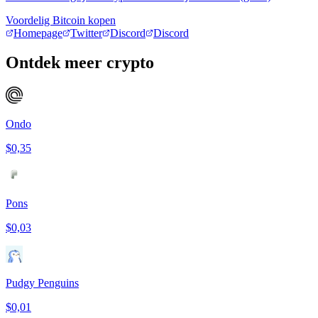
Voordelig Bitcoin kopen
Homepage
Twitter
Discord
Discord
Ontdek meer crypto
Ondo
$0,35
Pons
$0,03
Pudgy Penguins
$0,01