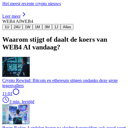
Het meest recente crypto nieuws
Leer meer
WEB4 AI
WEB4
1U
24U
1W
1M
3M
1J
Alles
Waarom stijgt of daalt de koers van
WEB4 AI vandaag?
Crypto Rewind: Bitcoin en ethereum stijgen ondanks deze grote
tegenvallers
11:01
3 min. leestijd
Beurs Radar: Aandelen hoger na slechte banencijfers ook goud veert