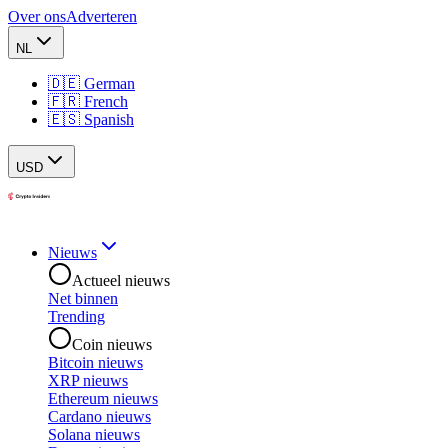
Over ons
Adverteren
NL
🇩🇪 German
🇫🇷 French
🇪🇸 Spanish
USD
Nieuws
Actueel nieuws
Net binnen
Trending
Coin nieuws
Bitcoin nieuws
XRP nieuws
Ethereum nieuws
Cardano nieuws
Solana nieuws