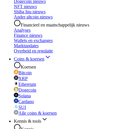
Dogecoin nieuws
NFT nieuws
Shiba Inu nieuws
Ander altcoin nieuws
Financieel en maatschappelijk nieuws
Analyses
Finance nieuws
Wallets en exchanges
Marktupdates
Overheid en regulatie
Coins & koersen
Koersen
Bitcoin
XRP
Ethereum
Dogecoin
Solana
Cardano
SUI
Alle coins & koersen
Kennis & tools