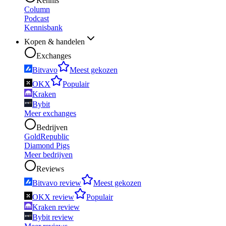
Kennis
Column
Podcast
Kennisbank
Kopen & handelen
Exchanges
Bitvavo
Meest gekozen
OKX
Populair
Kraken
Bybit
Meer exchanges
Bedrijven
GoldRepublic
Diamond Pigs
Meer bedrijven
Reviews
Bitvavo review
Meest gekozen
OKX review
Populair
Kraken review
Bybit review