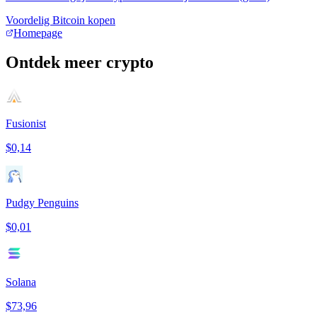
Voordelig Bitcoin kopen
Homepage
Ontdek meer crypto
Fusionist
$0,14
Pudgy Penguins
$0,01
Solana
$73,96