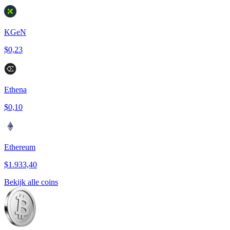
KGeN
$0,23
Ethena
$0,10
Ethereum
$1.933,40
Bekijk alle coins