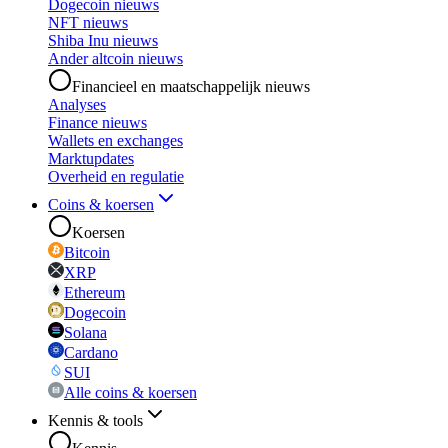
Dogecoin nieuws
NFT nieuws
Shiba Inu nieuws
Ander altcoin nieuws
Financieel en maatschappelijk nieuws
Analyses
Finance nieuws
Wallets en exchanges
Marktupdates
Overheid en regulatie
Coins & koersen
Koersen
Bitcoin
XRP
Ethereum
Dogecoin
Solana
Cardano
SUI
Alle coins & koersen
Kennis & tools