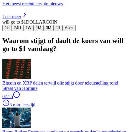
Het meest recente crypto nieuws
Leer meer
will go to $1
DOLLARCOIN
1U
24U
1W
1M
3M
1J
Alles
Waarom stijgt of daalt de koers van will
go to $1 vandaag?
Bitcoin en XRP dalen terwijl olie stijgt door teleurstelling rond
Straat van Hormuz
07:55
3 min. leestijd
Beurs Radar: Europese aandelen op records ondanks rentedreiging