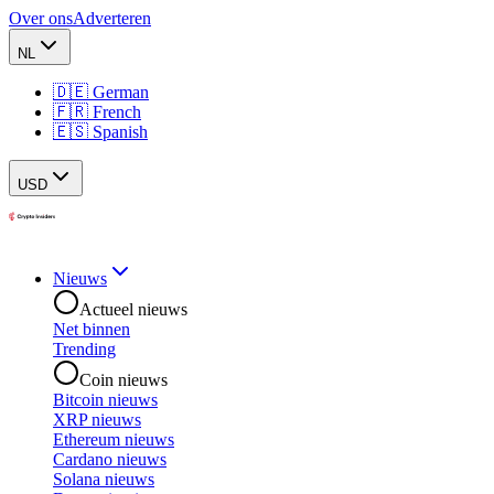
Over ons
Adverteren
NL
🇩🇪 German
🇫🇷 French
🇪🇸 Spanish
USD
Nieuws
Actueel nieuws
Net binnen
Trending
Coin nieuws
Bitcoin nieuws
XRP nieuws
Ethereum nieuws
Cardano nieuws
Solana nieuws