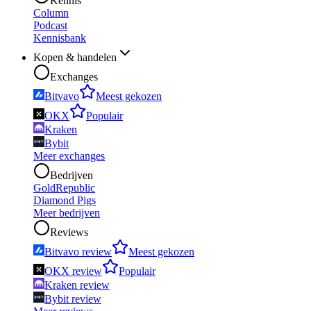
Kennis
Column
Podcast
Kennisbank
Kopen & handelen
Exchanges
Bitvavo
Meest gekozen
OKX
Populair
Kraken
Bybit
Meer exchanges
Bedrijven
GoldRepublic
Diamond Pigs
Meer bedrijven
Reviews
Bitvavo review
Meest gekozen
OKX review
Populair
Kraken review
Bybit review