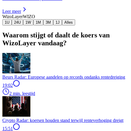
Leer meer
WizoLayer
WIZO
1U
24U
1W
1M
3M
1J
Alles
Waarom stijgt of daalt de koers van
WizoLayer vandaag?
Beurs Radar: Europese aandelen op records ondanks rentedreiging
19:02
2 min. leestijd
Crypto Radar: koersen houden stand terwijl renteverhoging dreigt
15:51