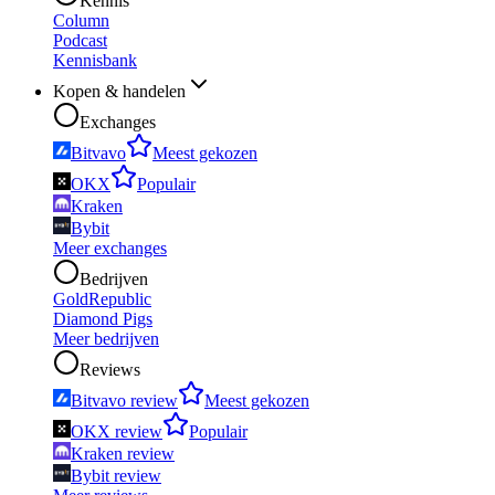
Kennis
Column
Podcast
Kennisbank
Kopen & handelen
Exchanges
Bitvavo
Meest gekozen
OKX
Populair
Kraken
Bybit
Meer exchanges
Bedrijven
GoldRepublic
Diamond Pigs
Meer bedrijven
Reviews
Bitvavo review
Meest gekozen
OKX review
Populair
Kraken review
Bybit review