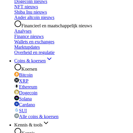
Dogecoin nieuws
NFT nieuws
Shiba Inu nieuws
Ander altcoin nieuws
Financieel en maatschappelijk nieuws
Analyses
Finance nieuws
Wallets en exchanges
Marktupdates
Overheid en regulatie
Coins & koersen
Koersen
Bitcoin
XRP
Ethereum
Dogecoin
Solana
Cardano
SUI
Alle coins & koersen
Kennis & tools