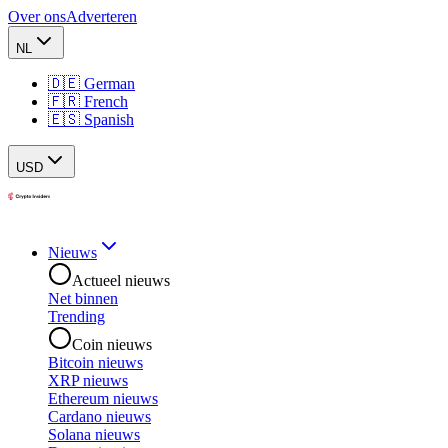
Over ons
Adverteren
NL
🇩🇪 German
🇫🇷 French
🇪🇸 Spanish
USD
Nieuws
Actueel nieuws
Net binnen
Trending
Coin nieuws
Bitcoin nieuws
XRP nieuws
Ethereum nieuws
Cardano nieuws
Solana nieuws