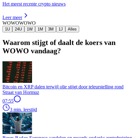
Het meest recente crypto nieuws
Leer meer
WOWO
WOWO
1U
24U
1W
1M
3M
1J
Alles
Waarom stijgt of daalt de koers van
WOWO vandaag?
Bitcoin en XRP dalen terwijl olie stijgt door teleurstelling rond
Straat van Hormuz
07:55
3 min. leestijd
Beurs Radar: Europese aandelen op records ondanks rentedreiging