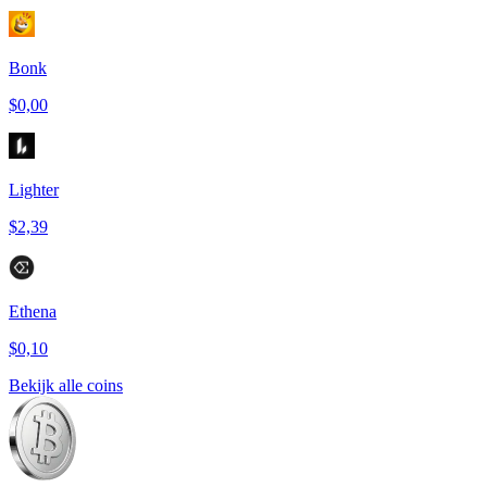
Bonk
$0,00
Lighter
$2,39
Ethena
$0,10
Bekijk alle coins