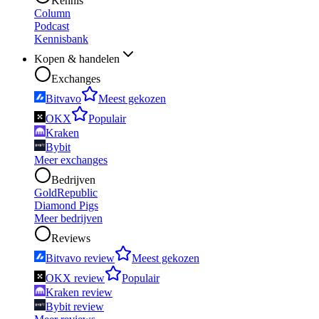
Kennis
Column
Podcast
Kennisbank
Kopen & handelen
Exchanges
Bitvavo
Meest gekozen
OKX
Populair
Kraken
Bybit
Meer exchanges
Bedrijven
GoldRepublic
Diamond Pigs
Meer bedrijven
Reviews
Bitvavo review
Meest gekozen
OKX review
Populair
Kraken review
Bybit review