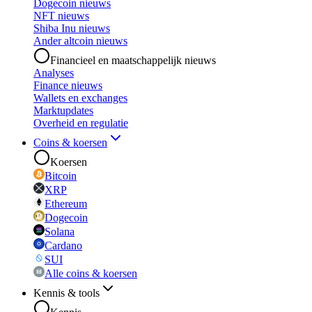
Dogecoin nieuws
NFT nieuws
Shiba Inu nieuws
Ander altcoin nieuws
Financieel en maatschappelijk nieuws
Analyses
Finance nieuws
Wallets en exchanges
Marktupdates
Overheid en regulatie
Coins & koersen
Koersen
Bitcoin
XRP
Ethereum
Dogecoin
Solana
Cardano
SUI
Alle coins & koersen
Kennis & tools