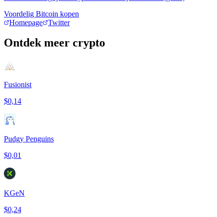
Voordelig Bitcoin kopen
Homepage
Twitter
Ontdek meer crypto
Fusionist
$0,14
Pudgy Penguins
$0,01
KGeN
$0,24