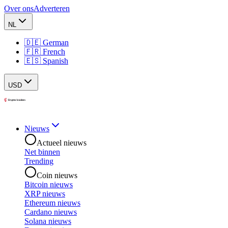
Over ons
Adverteren
NL
🇩🇪 German
🇫🇷 French
🇪🇸 Spanish
USD
Nieuws
Actueel nieuws
Net binnen
Trending
Coin nieuws
Bitcoin nieuws
XRP nieuws
Ethereum nieuws
Cardano nieuws
Solana nieuws