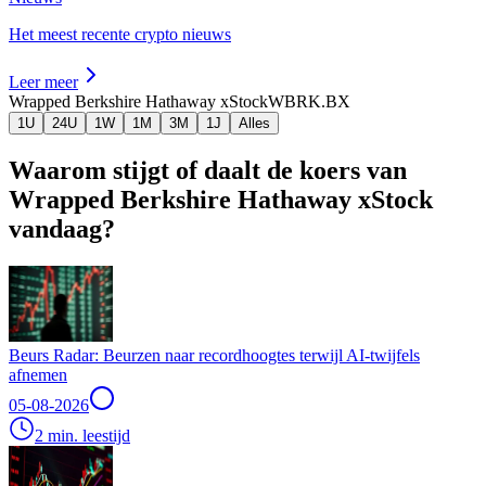
Het meest recente crypto nieuws
Leer meer
Wrapped Berkshire Hathaway xStock
WBRK.BX
1U
24U
1W
1M
3M
1J
Alles
Waarom stijgt of daalt de koers van
Wrapped Berkshire Hathaway xStock
vandaag?
Beurs Radar: Beurzen naar recordhoogtes terwijl AI-twijfels
afnemen
05-08-2026
2 min. leestijd