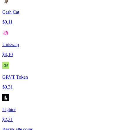
Cash Cat
$0,11
Uniswap
$4,10
GRVT Token
$0,31
Lighter
$2,21
Bekijk alle coins