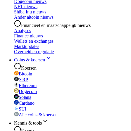
Dogecoin nieuws
NFT nieuws
Shiba Inu nieuws
Ander altcoin nieuws
Financieel en maatschappelijk nieuws
Analyses
Finance nieuws
Wallets en exchanges
Marktupdates
Overheid en regulatie
Coins & koersen
Koersen
Bitcoin
XRP
Ethereum
Dogecoin
Solana
Cardano
SUI
Alle coins & koersen
Kennis & tools