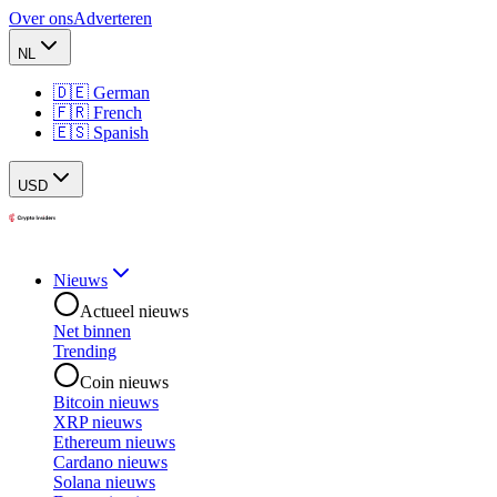
Over ons
Adverteren
NL
🇩🇪 German
🇫🇷 French
🇪🇸 Spanish
USD
Nieuws
Actueel nieuws
Net binnen
Trending
Coin nieuws
Bitcoin nieuws
XRP nieuws
Ethereum nieuws
Cardano nieuws
Solana nieuws