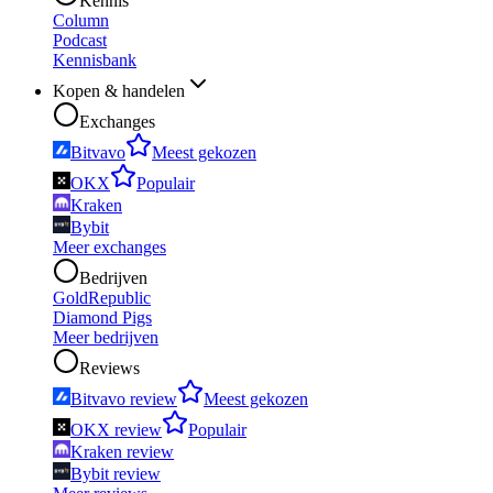
Kennis
Column
Podcast
Kennisbank
Kopen & handelen
Exchanges
Bitvavo
Meest gekozen
OKX
Populair
Kraken
Bybit
Meer exchanges
Bedrijven
GoldRepublic
Diamond Pigs
Meer bedrijven
Reviews
Bitvavo review
Meest gekozen
OKX review
Populair
Kraken review
Bybit review