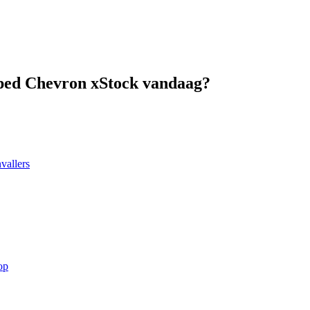
pped Chevron xStock vandaag?
vallers
op