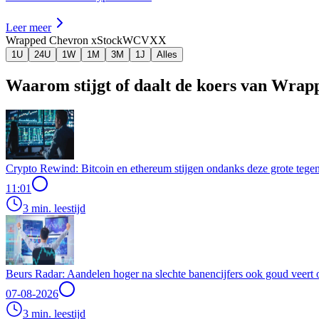
Leer meer
Wrapped Chevron xStock
WCVXX
1U
24U
1W
1M
3M
1J
Alles
Waarom stijgt of daalt de koers van Wra
Crypto Rewind: Bitcoin en ethereum stijgen ondanks deze grote tegen
11:01
3 min. leestijd
Beurs Radar: Aandelen hoger na slechte banencijfers ook goud veert 
07-08-2026
3 min. leestijd