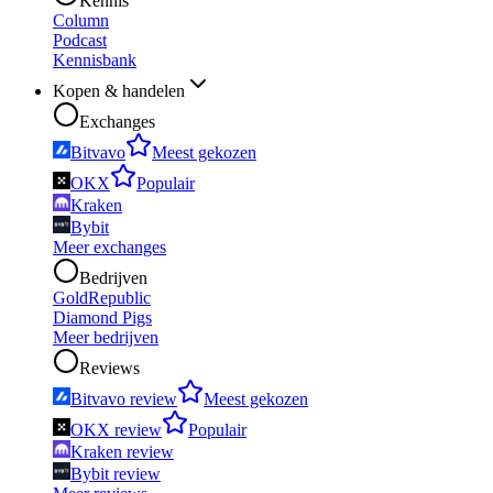
Kennis
Column
Podcast
Kennisbank
Kopen & handelen
Exchanges
Bitvavo
Meest gekozen
OKX
Populair
Kraken
Bybit
Meer exchanges
Bedrijven
GoldRepublic
Diamond Pigs
Meer bedrijven
Reviews
Bitvavo review
Meest gekozen
OKX review
Populair
Kraken review
Bybit review