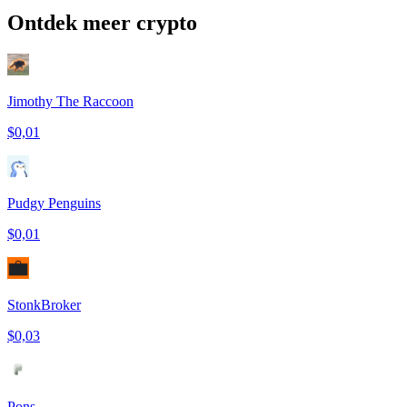
Ontdek meer crypto
Jimothy The Raccoon
$0,01
Pudgy Penguins
$0,01
StonkBroker
$0,03
Pons