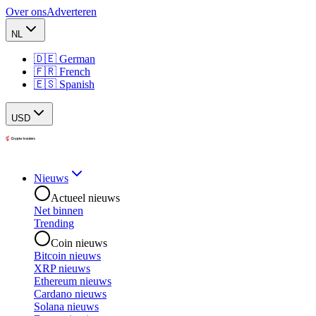
Over ons
Adverteren
NL
🇩🇪 German
🇫🇷 French
🇪🇸 Spanish
USD
Nieuws
Actueel nieuws
Net binnen
Trending
Coin nieuws
Bitcoin nieuws
XRP nieuws
Ethereum nieuws
Cardano nieuws
Solana nieuws