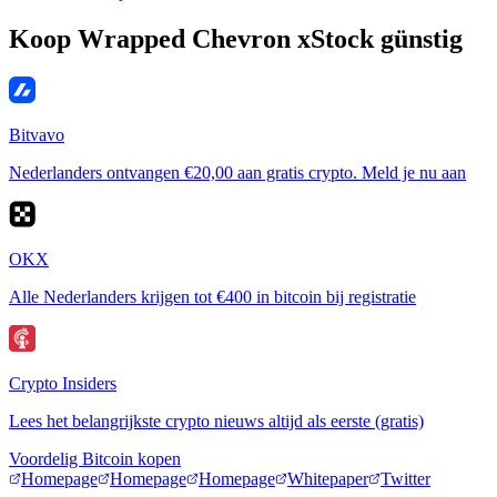
Koop Wrapped Chevron xStock günstig
Bitvavo
Nederlanders ontvangen €20,00 aan gratis crypto. Meld je nu aan
OKX
Alle Nederlanders krijgen tot €400 in bitcoin bij registratie
Crypto Insiders
Lees het belangrijkste crypto nieuws altijd als eerste (gratis)
Voordelig Bitcoin kopen
Homepage
Homepage
Homepage
Whitepaper
Twitter