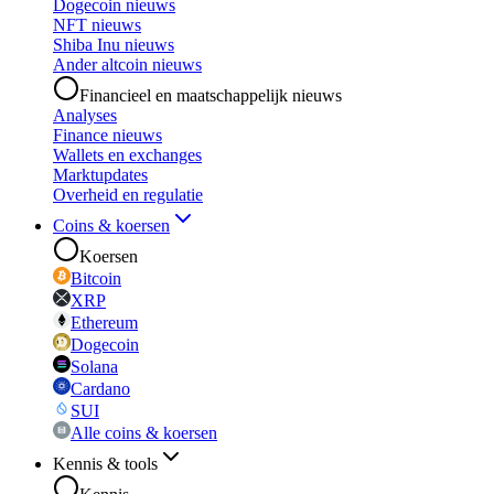
Dogecoin nieuws
NFT nieuws
Shiba Inu nieuws
Ander altcoin nieuws
Financieel en maatschappelijk nieuws
Analyses
Finance nieuws
Wallets en exchanges
Marktupdates
Overheid en regulatie
Coins & koersen
Koersen
Bitcoin
XRP
Ethereum
Dogecoin
Solana
Cardano
SUI
Alle coins & koersen
Kennis & tools