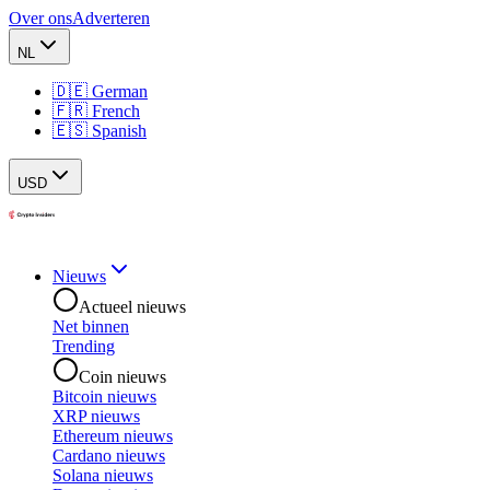
Over ons
Adverteren
NL
🇩🇪 German
🇫🇷 French
🇪🇸 Spanish
USD
Nieuws
Actueel nieuws
Net binnen
Trending
Coin nieuws
Bitcoin nieuws
XRP nieuws
Ethereum nieuws
Cardano nieuws
Solana nieuws