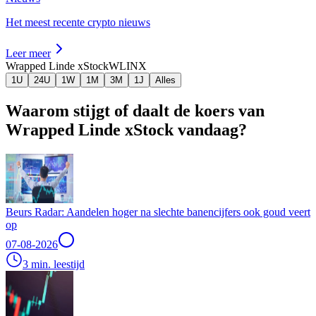
Het meest recente crypto nieuws
Leer meer
Wrapped Linde xStock
WLINX
1U
24U
1W
1M
3M
1J
Alles
Waarom stijgt of daalt de koers van
Wrapped Linde xStock vandaag?
Beurs Radar: Aandelen hoger na slechte banencijfers ook goud veert
op
07-08-2026
3 min. leestijd