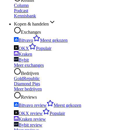
Kennis
Column
Podcast
Kennisbank
Kopen & handelen
Exchanges
Bitvavo
Meest gekozen
OKX
Populair
Kraken
Bybit
Meer exchanges
Bedrijven
GoldRepublic
Diamond Pigs
Meer bedrijven
Reviews
Bitvavo review
Meest gekozen
OKX review
Populair
Kraken review
Bybit review