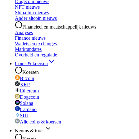
Dogecoin nieuws
NFT nieuws
Shiba Inu nieuws
Ander altcoin nieuws
Financieel en maatschappelijk nieuws
Analyses
Finance nieuws
Wallets en exchanges
Marktupdates
Overheid en regulatie
Coins & koersen
Koersen
Bitcoin
XRP
Ethereum
Dogecoin
Solana
Cardano
SUI
Alle coins & koersen
Kennis & tools