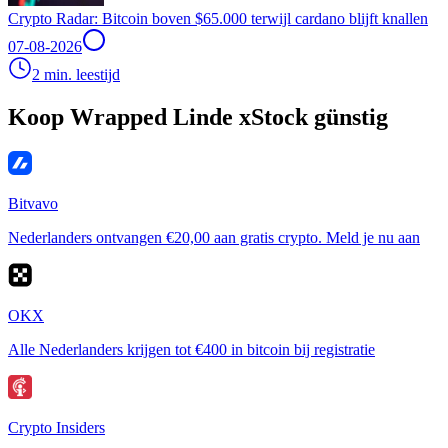
Crypto Radar: Bitcoin boven $65.000 terwijl cardano blijft knallen
07-08-2026
2 min. leestijd
Koop Wrapped Linde xStock günstig
Bitvavo
Nederlanders ontvangen €20,00 aan gratis crypto. Meld je nu aan
OKX
Alle Nederlanders krijgen tot €400 in bitcoin bij registratie
Crypto Insiders