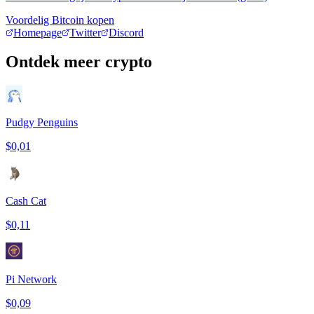
Voordelig Bitcoin kopen
Homepage
Twitter
Discord
Ontdek meer crypto
Pudgy Penguins
$0,01
Cash Cat
$0,11
Pi Network
$0,09