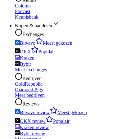
Kennis
Column
Podcast
Kennisbank
Kopen & handelen
Exchanges
Bitvavo
Meest gekozen
OKX
Populair
Kraken
Bybit
Meer exchanges
Bedrijven
GoldRepublic
Diamond Pigs
Meer bedrijven
Reviews
Bitvavo review
Meest gekozen
OKX review
Populair
Kraken review
Bybit review