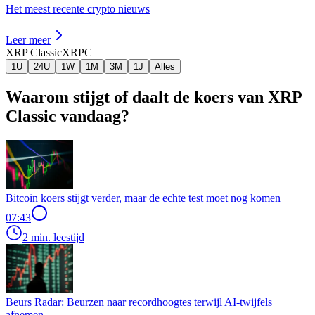
Het meest recente crypto nieuws
Leer meer
XRP Classic
XRPC
1U
24U
1W
1M
3M
1J
Alles
Waarom stijgt of daalt de koers van XRP
Classic vandaag?
Bitcoin koers stijgt verder, maar de echte test moet nog komen
07:43
2 min. leestijd
Beurs Radar: Beurzen naar recordhoogtes terwijl AI-twijfels
afnemen