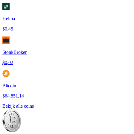
Heima
$0,45
StonkBroker
$0,02
Bitcoin
$64.851,14
Bekijk alle coins