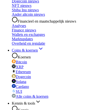
Dogecoin nieuws
NFT nieuws
Shiba Inu nieuws
Ander altcoin nieuws
Financieel en maatschappelijk nieuws
Analyses
Finance nieuws
Wallets en exchanges
Marktupdates
Overheid en regulatie
Coins & koersen
Koersen
Bitcoin
XRP
Ethereum
Dogecoin
Solana
Cardano
SUI
Alle coins & koersen
Kennis & tools