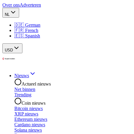
Over ons
Adverteren
NL
🇩🇪 German
🇫🇷 French
🇪🇸 Spanish
USD
Nieuws
Actueel nieuws
Net binnen
Trending
Coin nieuws
Bitcoin nieuws
XRP nieuws
Ethereum nieuws
Cardano nieuws
Solana nieuws