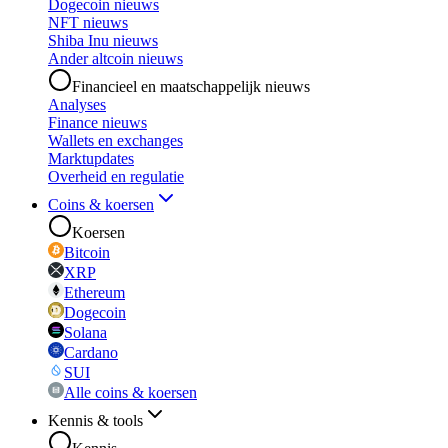
Dogecoin nieuws
NFT nieuws
Shiba Inu nieuws
Ander altcoin nieuws
Financieel en maatschappelijk nieuws
Analyses
Finance nieuws
Wallets en exchanges
Marktupdates
Overheid en regulatie
Coins & koersen
Koersen
Bitcoin
XRP
Ethereum
Dogecoin
Solana
Cardano
SUI
Alle coins & koersen
Kennis & tools