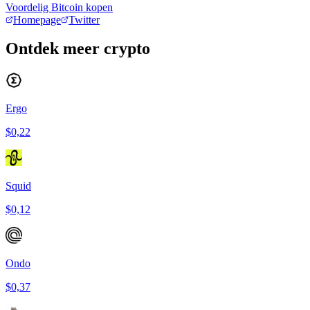
Voordelig Bitcoin kopen
Homepage
Twitter
Ontdek meer crypto
Ergo
$0,22
Squid
$0,12
Ondo
$0,37