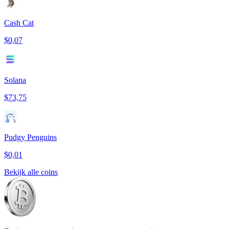
Cash Cat
$0,07
Solana
$73,75
Pudgy Penguins
$0,01
Bekijk alle coins