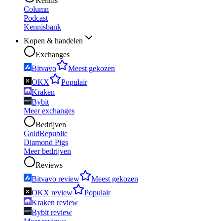
Kennis
Column
Podcast
Kennisbank
Kopen & handelen
Exchanges
Bitvavo
Meest gekozen
OKX
Populair
Kraken
Bybit
Meer exchanges
Bedrijven
GoldRepublic
Diamond Pigs
Meer bedrijven
Reviews
Bitvavo review
Meest gekozen
OKX review
Populair
Kraken review
Bybit review