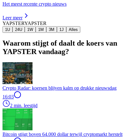
Het meest recente crypto nieuws
Leer meer
YAPSTER
YAPSTER
1U
24U
1W
1M
3M
1J
Alles
Waarom stijgt of daalt de koers van
YAPSTER vandaag?
Crypto Radar: koersen blijven kalm op drukke nieuwsdag
16:03
2 min. leestijd
Bitcoin stijgt boven 64.000 dollar terwijl cryptomarkt herstelt