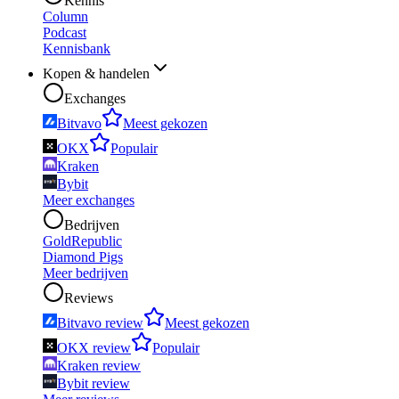
Kennis
Column
Podcast
Kennisbank
Kopen & handelen
Exchanges
Bitvavo
Meest gekozen
OKX
Populair
Kraken
Bybit
Meer exchanges
Bedrijven
GoldRepublic
Diamond Pigs
Meer bedrijven
Reviews
Bitvavo review
Meest gekozen
OKX review
Populair
Kraken review
Bybit review