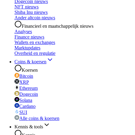
Dogecoin nieuws
NFT nieuws
Shiba Inu nieuws
Ander altcoin nieuws
Financieel en maatschappelijk nieuws
Analyses
Finance nieuws
Wallets en exchanges
Marktupdates
Overheid en regulatie
Coins & koersen
Koersen
Bitcoin
XRP
Ethereum
Dogecoin
Solana
Cardano
SUI
Alle coins & koersen
Kennis & tools