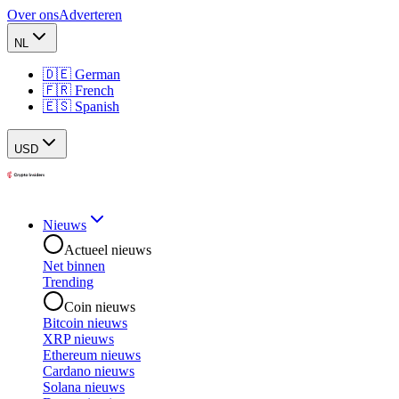
Over ons
Adverteren
NL
🇩🇪 German
🇫🇷 French
🇪🇸 Spanish
USD
Nieuws
Actueel nieuws
Net binnen
Trending
Coin nieuws
Bitcoin nieuws
XRP nieuws
Ethereum nieuws
Cardano nieuws
Solana nieuws