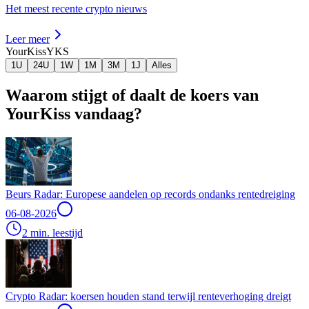
Het meest recente crypto nieuws
Leer meer
YourKiss
YKS
1U
24U
1W
1M
3M
1J
Alles
Waarom stijgt of daalt de koers van
YourKiss vandaag?
Beurs Radar: Europese aandelen op records ondanks rentedreiging
06-08-2026
2 min. leestijd
Crypto Radar: koersen houden stand terwijl renteverhoging dreigt