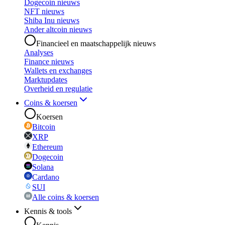
Dogecoin nieuws
NFT nieuws
Shiba Inu nieuws
Ander altcoin nieuws
Financieel en maatschappelijk nieuws
Analyses
Finance nieuws
Wallets en exchanges
Marktupdates
Overheid en regulatie
Coins & koersen
Koersen
Bitcoin
XRP
Ethereum
Dogecoin
Solana
Cardano
SUI
Alle coins & koersen
Kennis & tools