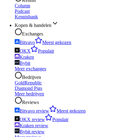
Kennis
Column
Podcast
Kennisbank
Kopen & handelen
Exchanges
Bitvavo
Meest gekozen
OKX
Populair
Kraken
Bybit
Meer exchanges
Bedrijven
GoldRepublic
Diamond Pigs
Meer bedrijven
Reviews
Bitvavo review
Meest gekozen
OKX review
Populair
Kraken review
Bybit review