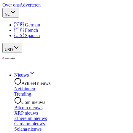
Over ons
Adverteren
NL
🇩🇪 German
🇫🇷 French
🇪🇸 Spanish
USD
Nieuws
Actueel nieuws
Net binnen
Trending
Coin nieuws
Bitcoin nieuws
XRP nieuws
Ethereum nieuws
Cardano nieuws
Solana nieuws