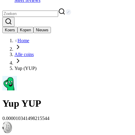
Meer reviews
Koers
Kopen
Nieuws
Home
Alle coins
Yup (YUP)
Yup
YUP
0.000010341498215544