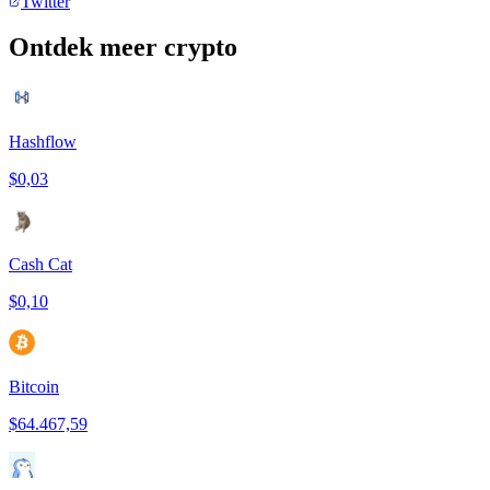
Twitter
Ontdek meer crypto
Hashflow
$0,03
Cash Cat
$0,10
Bitcoin
$64.467,59