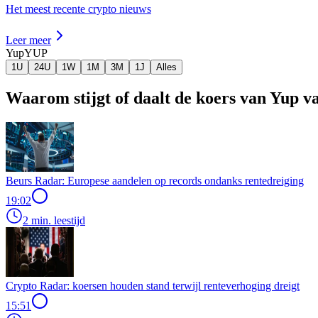
Het meest recente crypto nieuws
Leer meer
Yup
YUP
1U
24U
1W
1M
3M
1J
Alles
Waarom stijgt of daalt de koers van Yup 
Beurs Radar: Europese aandelen op records ondanks rentedreiging
19:02
2 min. leestijd
Crypto Radar: koersen houden stand terwijl renteverhoging dreigt
15:51