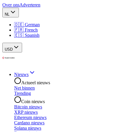
Over ons
Adverteren
NL
🇩🇪 German
🇫🇷 French
🇪🇸 Spanish
USD
Nieuws
Actueel nieuws
Net binnen
Trending
Coin nieuws
Bitcoin nieuws
XRP nieuws
Ethereum nieuws
Cardano nieuws
Solana nieuws