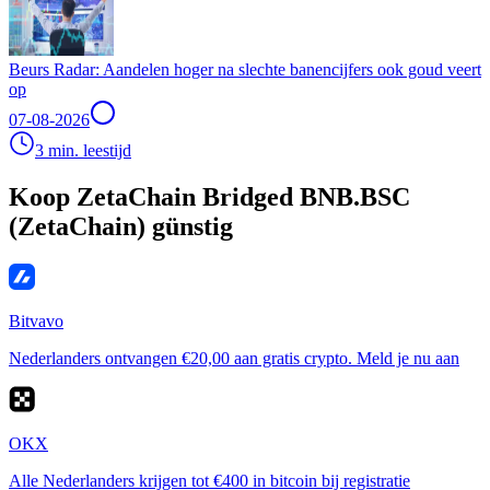
Beurs Radar: Aandelen hoger na slechte banencijfers ook goud veert
op
07-08-2026
3 min. leestijd
Koop ZetaChain Bridged BNB.BSC
(ZetaChain) günstig
Bitvavo
Nederlanders ontvangen €20,00 aan gratis crypto. Meld je nu aan
OKX
Alle Nederlanders krijgen tot €400 in bitcoin bij registratie