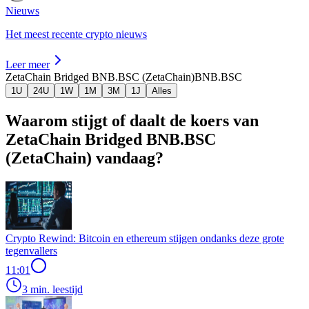
Nieuws
Het meest recente crypto nieuws
Leer meer
ZetaChain Bridged BNB.BSC (ZetaChain)
BNB.BSC
1U
24U
1W
1M
3M
1J
Alles
Waarom stijgt of daalt de koers van
ZetaChain Bridged BNB.BSC
(ZetaChain) vandaag?
Crypto Rewind: Bitcoin en ethereum stijgen ondanks deze grote
tegenvallers
11:01
3 min. leestijd