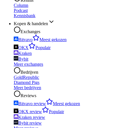
Kennis
Column
Podcast
Kennisbank
Kopen & handelen
Exchanges
Bitvavo
Meest gekozen
OKX
Populair
Kraken
Bybit
Meer exchanges
Bedrijven
GoldRepublic
Diamond Pigs
Meer bedrijven
Reviews
Bitvavo review
Meest gekozen
OKX review
Populair
Kraken review
Bybit review