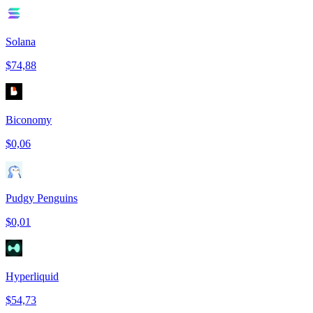
Solana
$74,88
Biconomy
$0,06
Pudgy Penguins
$0,01
Hyperliquid
$54,73