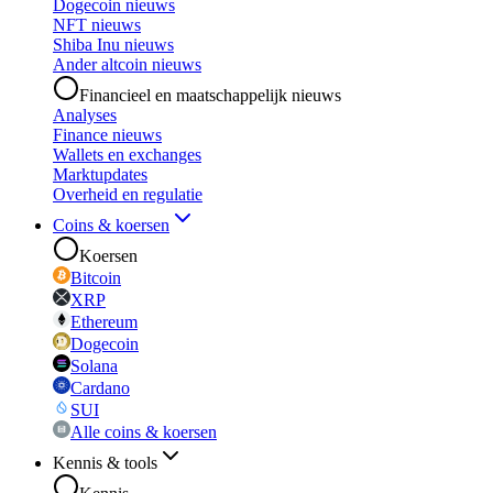
Dogecoin nieuws
NFT nieuws
Shiba Inu nieuws
Ander altcoin nieuws
Financieel en maatschappelijk nieuws
Analyses
Finance nieuws
Wallets en exchanges
Marktupdates
Overheid en regulatie
Coins & koersen
Koersen
Bitcoin
XRP
Ethereum
Dogecoin
Solana
Cardano
SUI
Alle coins & koersen
Kennis & tools