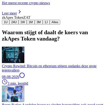
Het meest recente crypto nieuws
Leer meer
zkApes Token
ZAT
1U
24U
1W
1M
3M
1J
Alles
Waarom stijgt of daalt de koers van
zkApes Token vandaag?
Crypto Rewind: Bitcoin en ethereum stijgen ondanks deze grote
tegenvallers
08-08-2026
3 min. leestijd
Beurs Radar: Aandelen hoger na slechte banencijfers ook goud veert