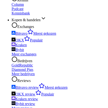
Kennis
Column
Podcast
Kennisbank
Kopen & handelen
Exchanges
Bitvavo
Meest gekozen
OKX
Populair
Kraken
Bybit
Meer exchanges
Bedrijven
GoldRepublic
Diamond Pigs
Meer bedrijven
Reviews
Bitvavo review
Meest gekozen
OKX review
Populair
Kraken review
Bybit review