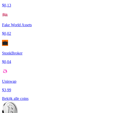
$0,13
Fake World Assets
$0,02
StonkBroker
$0,04
Uniswap
$3,99
Bekijk alle coins