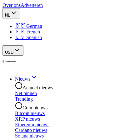
Over ons
Adverteren
NL
🇩🇪 German
🇫🇷 French
🇪🇸 Spanish
USD
Nieuws
Actueel nieuws
Net binnen
Trending
Coin nieuws
Bitcoin nieuws
XRP nieuws
Ethereum nieuws
Cardano nieuws
Solana nieuws