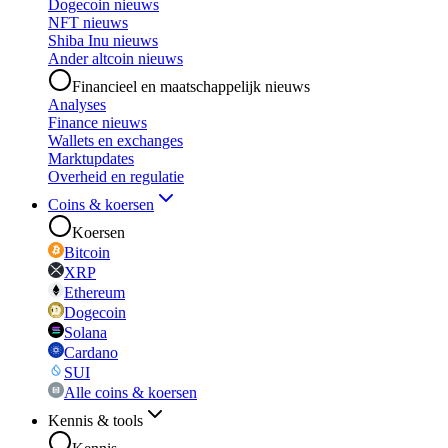
Dogecoin nieuws
NFT nieuws
Shiba Inu nieuws
Ander altcoin nieuws
Financieel en maatschappelijk nieuws
Analyses
Finance nieuws
Wallets en exchanges
Marktupdates
Overheid en regulatie
Coins & koersen
Koersen
Bitcoin
XRP
Ethereum
Dogecoin
Solana
Cardano
SUI
Alle coins & koersen
Kennis & tools