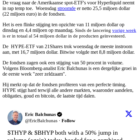
De vraag naar de Amerikaanse spot-ETF's voor Hyperliquid neemt
in rap temp toe. Woensdag
stroomde
er netto 25,5 miljoen dollar
(22 miljoen euro) in de fondsen.
Het is een flinke stijging ten opzichte van 11 miljoen dollar op
dinsdag en 4,4 miljoen op maandag.
Sinds de lancering
vorige week
is er in totaal al 54 miljoen dollar in de producten geïnvesteerd.
De HYPE-ETF van 21Shares trok woensdag de meeste instroom
aan, met 16,7 miljoen dollar. Bitwise volgde met 8,8 miljoen dollar.
De fondsen zagen ook een stijging van 50 procent in volume.
Volgens Bloomberg-analist Eric Balchunas is een dergelijke groei in
de eerste week "zeer zeldzaam".
Hij merkt op dat de fondsen profiteren van een perfecte timing.
HYPE stijgt hard terwijl alle andere markten, waaronder aandelen,
obligaties, goud en bitcoin, de laatste tijd dalen.
Eric Balchunas
@
EricBalchunas
·
Follow
$THYP
 & 
$BHYP
 both with a 50% jump in 
volume (again) today, headed for a combined 