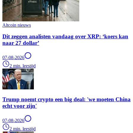
Altcoin nieuws
Dit zeggen analisten vandaag over XRP: ‘koers kan
naar 27 dollar’
07-08-2026
2 min. leestijd
Trump noemt crypto een big deal: 'we moeten China
echt voor zijn'
07-08-2026
2 min. leestijd