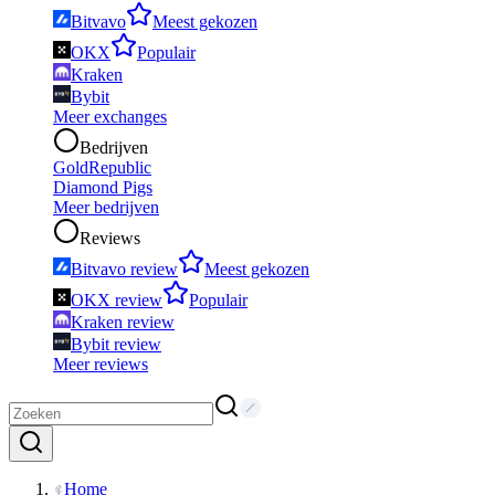
Bitvavo
Meest gekozen
OKX
Populair
Kraken
Bybit
Meer exchanges
Bedrijven
GoldRepublic
Diamond Pigs
Meer bedrijven
Reviews
Bitvavo review
Meest gekozen
OKX review
Populair
Kraken review
Bybit review
Meer reviews
Home