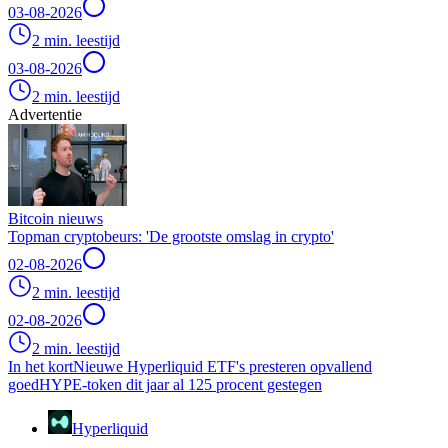
03-08-2026
2 min. leestijd
03-08-2026
2 min. leestijd
Advertentie
Bitcoin nieuws
Topman cryptobeurs: 'De grootste omslag in crypto'
02-08-2026
2 min. leestijd
02-08-2026
2 min. leestijd
In het kort
Nieuwe Hyperliquid ETF's presteren opvallend
goed
HYPE-token dit jaar al 125 procent gestegen
Hyperliquid