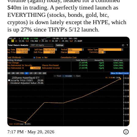
$40m in trading. A perfectly timed launch as 
EVERYTHING (stocks, bonds, gold, btc, 
cryptos) is down lately except the HYPE, which 
is up 27% since THYP's 5/12 launch.
7:17 PM · May 20, 2026