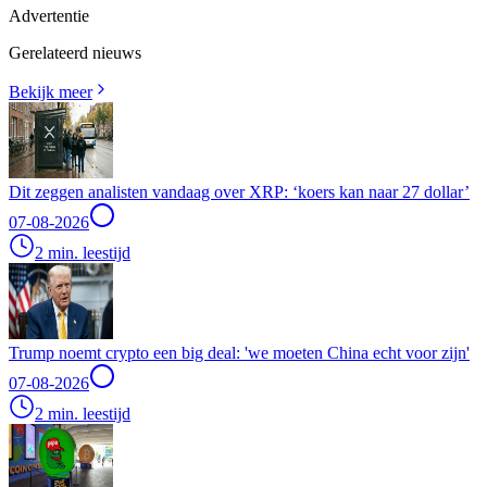
Advertentie
Gerelateerd nieuws
Bekijk meer
Dit zeggen analisten vandaag over XRP: ‘koers kan naar 27 dollar’
07-08-2026
2 min. leestijd
Trump noemt crypto een big deal: 'we moeten China echt voor zijn'
07-08-2026
2 min. leestijd