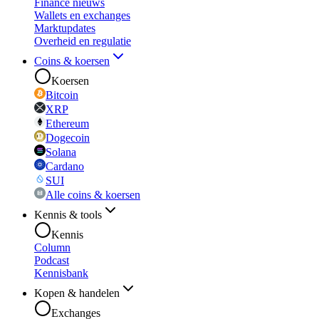
Finance nieuws
Wallets en exchanges
Marktupdates
Overheid en regulatie
Coins & koersen
Koersen
Bitcoin
XRP
Ethereum
Dogecoin
Solana
Cardano
SUI
Alle coins & koersen
Kennis & tools
Kennis
Column
Podcast
Kennisbank
Kopen & handelen
Exchanges