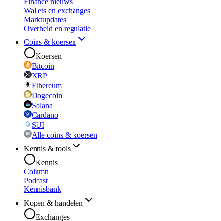
Finance nieuws
Wallets en exchanges
Marktupdates
Overheid en regulatie
Coins & koersen
Koersen
Bitcoin
XRP
Ethereum
Dogecoin
Solana
Cardano
SUI
Alle coins & koersen
Kennis & tools
Kennis
Column
Podcast
Kennisbank
Kopen & handelen
Exchanges