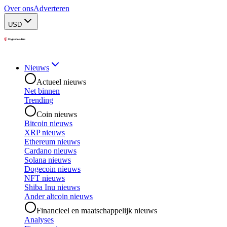
Over ons
Adverteren
USD
Nieuws
Actueel nieuws
Net binnen
Trending
Coin nieuws
Bitcoin nieuws
XRP nieuws
Ethereum nieuws
Cardano nieuws
Solana nieuws
Dogecoin nieuws
NFT nieuws
Shiba Inu nieuws
Ander altcoin nieuws
Financieel en maatschappelijk nieuws
Analyses