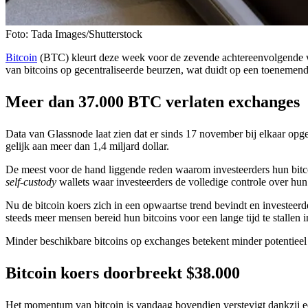
Foto: Tada Images/Shutterstock
Bitcoin
(BTC) kleurt deze week voor de zevende achtereenvolgende week
van bitcoins op gecentraliseerde beurzen, wat duidt op een toenemend
Meer dan 37.000 BTC verlaten exchanges
Data van Glassnode laat zien dat er sinds 17 november bij elkaar op
gelijk aan meer dan 1,4 miljard dollar.
De meest voor de hand liggende reden waarom investeerders hun bitcoi
self-custody
wallets waar investeerders de volledige controle over hu
Nu de bitcoin koers zich in een opwaartse trend bevindt en investeerd
steeds meer mensen bereid hun bitcoins voor een lange tijd te stallen i
Minder beschikbare bitcoins op exchanges betekent minder potentiee
Bitcoin koers doorbreekt $38.000
Het momentum van bitcoin is vandaag bovendien verstevigt dankzij een