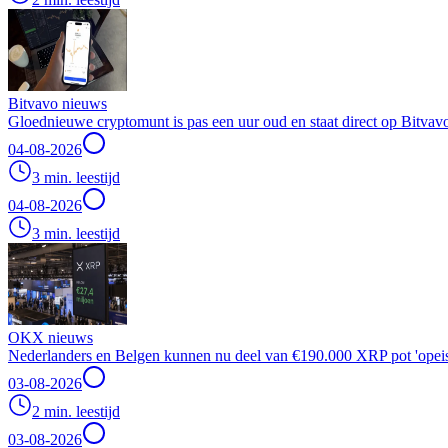
Bitvavo nieuws
Gloednieuwe cryptomunt is pas een uur oud en staat direct op Bitvav
04-08-2026
3 min. leestijd
04-08-2026
3 min. leestijd
OKX nieuws
Nederlanders en Belgen kunnen nu deel van €190.000 XRP pot 'opei
03-08-2026
2 min. leestijd
03-08-2026