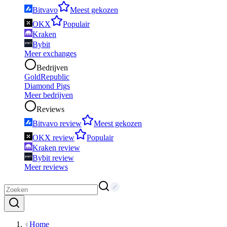
Bitvavo
Meest gekozen
OKX
Populair
Kraken
Bybit
Meer exchanges
Bedrijven
GoldRepublic
Diamond Pigs
Meer bedrijven
Reviews
Bitvavo review
Meest gekozen
OKX review
Populair
Kraken review
Bybit review
Meer reviews
Home