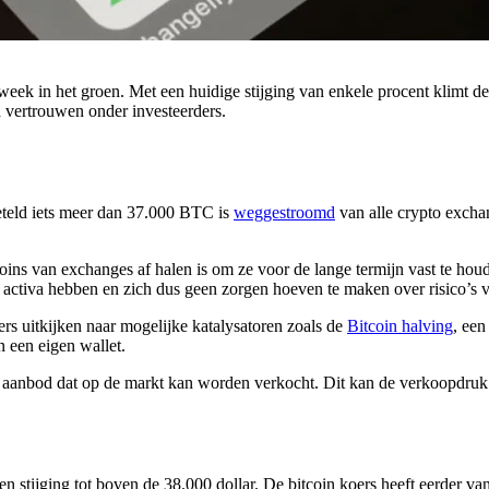
 in het groen. Met een huidige stijging van enkele procent klimt de ko
 vertrouwen onder investeerders.
geteld iets meer dan 37.000 BTC is
weggestroomd
van alle crypto exchan
ns van exchanges af halen is om ze voor de lange termijn vast te houde
n activa hebben en zich dus geen zorgen hoeven te maken over risico’s 
ers uitkijken naar mogelijke katalysatoren zoals de
Bitcoin halving
, een
n een eigen wallet.
l aanbod dat op de markt kan worden verkocht. Dit kan de verkoopdruk 
 stijging tot boven de 38.000 dollar. De bitcoin koers heeft eerder v