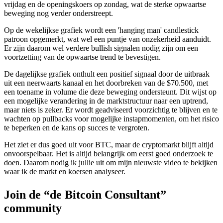
vrijdag en de openingskoers op zondag, wat de sterke opwaartse
beweging nog verder onderstreept.
Op de wekelijkse grafiek wordt een 'hanging man' candlestick
patroon opgemerkt, wat wel een puntje van onzekerheid aanduidt.
Er zijn daarom wel verdere bullish signalen nodig zijn om een
voortzetting van de opwaartse trend te bevestigen.
De dagelijkse grafiek onthult een positief signaal door de uitbraak
uit een neerwaarts kanaal en het doorbreken van de $70.500, met
een toename in volume die deze beweging ondersteunt. Dit wijst op
een mogelijke verandering in de marktstructuur naar een uptrend,
maar niets is zeker. Er wordt geadviseerd voorzichtig te blijven en te
wachten op pullbacks voor mogelijke instapmomenten, om het risico
te beperken en de kans op succes te vergroten.
Het ziet er dus goed uit voor BTC, maar de cryptomarkt blijft altijd
onvoorspelbaar. Het is altijd belangrijk om eerst goed onderzoek te
doen. Daarom nodig ik jullie uit om mijn nieuwste video te bekijken
waar ik de markt en koersen analyseer.
Join de “de Bitcoin Consultant”
community