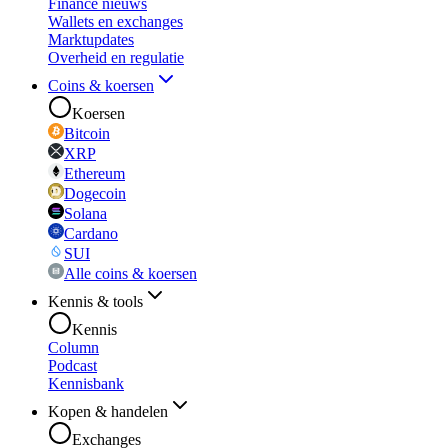
Finance nieuws
Wallets en exchanges
Marktupdates
Overheid en regulatie
Coins & koersen
Koersen
Bitcoin
XRP
Ethereum
Dogecoin
Solana
Cardano
SUI
Alle coins & koersen
Kennis & tools
Kennis
Column
Podcast
Kennisbank
Kopen & handelen
Exchanges