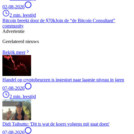
02-08-2026
2 min. leestijd
Bitcoin breekt door de $70k
Join de “de Bitcoin Consultant”
community
Advertentie
Gerelateerd nieuws
Bekijk meer
Handel op cryptobeurzen is ingestort naar laagste niveau in jaren
07-08-2026
2 min. leestijd
Didi Taihuttu: 'Dit is wat de koers volgens mij gaat doen'
07-08-2026