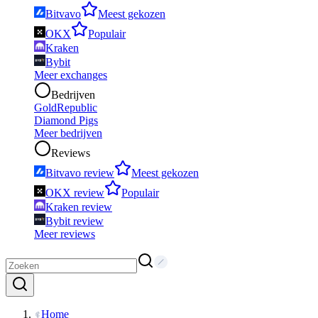
Bitvavo
Meest gekozen
OKX
Populair
Kraken
Bybit
Meer exchanges
Bedrijven
GoldRepublic
Diamond Pigs
Meer bedrijven
Reviews
Bitvavo review
Meest gekozen
OKX review
Populair
Kraken review
Bybit review
Meer reviews
Home