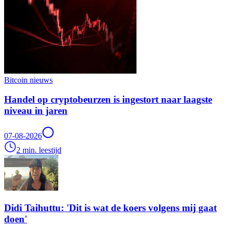
Bitcoin nieuws
Handel op cryptobeurzen is ingestort naar laagste
niveau in jaren
07-08-2026
2 min. leestijd
Didi Taihuttu: 'Dit is wat de koers volgens mij gaat
doen'