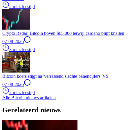
2 min. leestijd
Crypto Radar: Bitcoin boven $65.000 terwijl cardano blijft knallen
07-08-2026
3 min. leestijd
Bitcoin koers stijgt na 'verrassend slechte banencijfers' VS
07-08-2026
2 min. leestijd
Alle Bitcoin nieuws artikelen
Gerelateerd nieuws