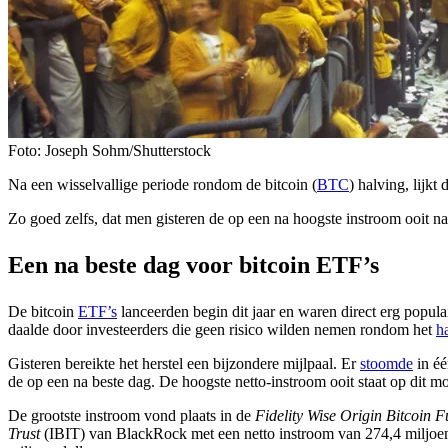
Foto: Joseph Sohm/Shutterstock
Na een wisselvallige periode rondom de bitcoin (
BTC
) halving, lijkt
Zo goed zelfs, dat men gisteren de op een na hoogste instroom ooit 
Een na beste dag voor bitcoin ETF’s
De bitcoin
ETF’s
lanceerden begin dit jaar en waren direct erg popul
daalde door investeerders die geen risico wilden nemen rondom het
h
Gisteren bereikte het herstel een bijzondere mijlpaal. Er
stoomde
in éé
de op een na beste dag. De hoogste netto-instroom ooit staat op dit 
De grootste instroom vond plaats in de
Fidelity Wise Origin Bitcoin 
Trust
(IBIT) van BlackRock met een netto instroom van 274,4 miljoen