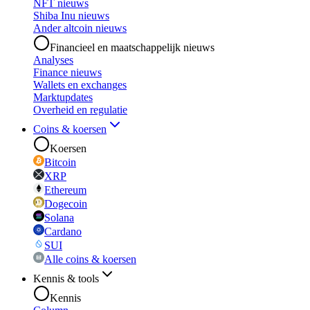
NFT nieuws
Shiba Inu nieuws
Ander altcoin nieuws
Financieel en maatschappelijk nieuws
Analyses
Finance nieuws
Wallets en exchanges
Marktupdates
Overheid en regulatie
Coins & koersen
Koersen
Bitcoin
XRP
Ethereum
Dogecoin
Solana
Cardano
SUI
Alle coins & koersen
Kennis & tools
Kennis