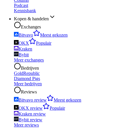
Column
Podcast
Kennisbank
Kopen & handelen
Exchanges
Bitvavo
Meest gekozen
OKX
Populair
Kraken
Bybit
Meer exchanges
Bedrijven
GoldRepublic
Diamond Pigs
Meer bedrijven
Reviews
Bitvavo review
Meest gekozen
OKX review
Populair
Kraken review
Bybit review
Meer reviews