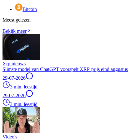
Bitcoin
Meest gelezen
Bekijk meer
Xrp nieuws
Slimste model van ChatGPT voorspelt XRP-prijs eind augustus
29-07-2026
3 min. leestijd
29-07-2026
3 min. leestijd
Video's