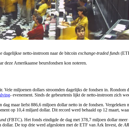
 de dagelijkse netto-instroom naar de bitcoin
exchange-traded funds
(ETF’
naar deze Amerikaanse beursfondsen kon noteren.
air. Vele miljoenen dollars stroomden dagelijks de fondsen in. Rondom d
alving
- evenement. Sinds de gebeurtenis lijkt de netto-instroom zich we
n dag maar liefst 886,6 miljoen dollar netto in de fondsen. Vergeleken m
moment op 10,4 miljard dollar. Dit record werd behaald op 12 maart, wa
Fund
(FBTC). Het fonds eindigde de dag met 378,7 miljoen dollar meer 
 dollar. De top drie werd afgesloten met de ETF van Ark Invest, de
AR