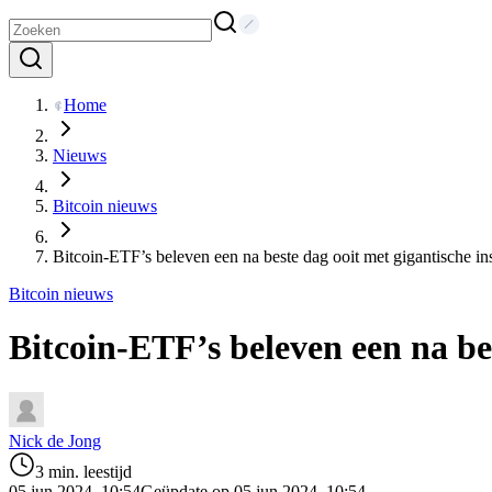
Home
Nieuws
Bitcoin nieuws
Bitcoin-ETF’s beleven een na beste dag ooit met gigantische i
Bitcoin nieuws
Bitcoin-ETF’s beleven een na be
Nick de Jong
3 min. leestijd
05 jun 2024, 10:54
Geüpdate op 05 jun 2024, 10:54