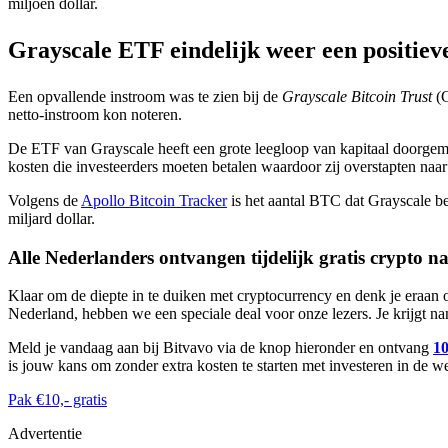
miljoen dollar.
Grayscale ETF eindelijk weer een positiev
Een opvallende instroom was te zien bij de
Grayscale Bitcoin Trust
(
netto-instroom kon noteren.
De ETF van Grayscale heeft een grote leegloop van kapitaal doorgemaakt
kosten die investeerders moeten betalen waardoor zij overstapten naa
Volgens de
Apollo Bitcoin Tracker
is het aantal BTC dat Grayscale 
miljard dollar.
Alle Nederlanders ontvangen tijdelijk gratis crypto n
Klaar om de diepte in te duiken met cryptocurrency en denk je eraan
Nederland, hebben we een speciale deal voor onze lezers. Je krijgt n
Meld je vandaag aan bij Bitvavo via de knop hieronder en ontvang
10
is jouw kans om zonder extra kosten te starten met investeren in de w
Pak €10,- gratis
Advertentie