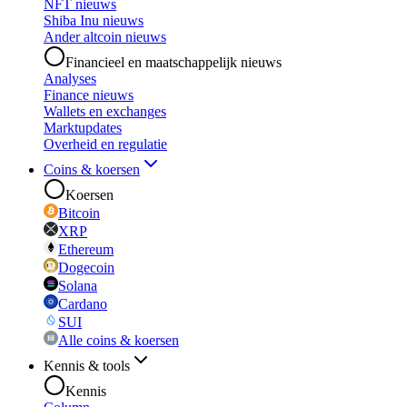
NFT nieuws
Shiba Inu nieuws
Ander altcoin nieuws
Financieel en maatschappelijk nieuws
Analyses
Finance nieuws
Wallets en exchanges
Marktupdates
Overheid en regulatie
Coins & koersen
Koersen
Bitcoin
XRP
Ethereum
Dogecoin
Solana
Cardano
SUI
Alle coins & koersen
Kennis & tools
Kennis