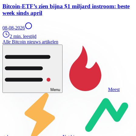
Bitcoin-ETF’s zien bijna $1 miljard instroom: beste
week sinds april
08-08-2026
2 min. leestijd
Alle Bitcoin nieuws artikelen
Meest
Menu