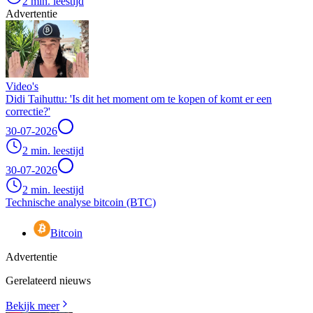
2 min. leestijd
Advertentie
Video's
Didi Taihuttu: 'Is dit het moment om te kopen of komt er een
correctie?'
30-07-2026
2 min. leestijd
30-07-2026
2 min. leestijd
Technische analyse bitcoin (BTC)
Bitcoin
Advertentie
Gerelateerd nieuws
Bekijk meer