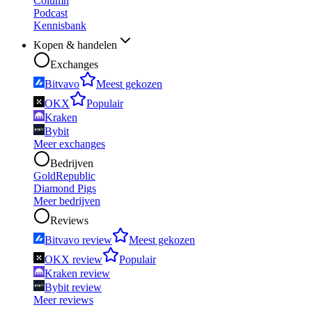
Column
Podcast
Kennisbank
Kopen & handelen
Exchanges
Bitvavo
Meest gekozen
OKX
Populair
Kraken
Bybit
Meer exchanges
Bedrijven
GoldRepublic
Diamond Pigs
Meer bedrijven
Reviews
Bitvavo review
Meest gekozen
OKX review
Populair
Kraken review
Bybit review
Meer reviews