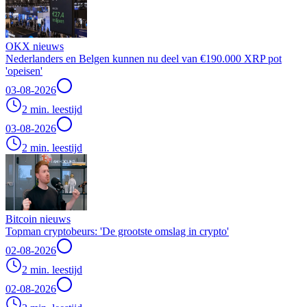
OKX nieuws
Nederlanders en Belgen kunnen nu deel van €190.000 XRP pot
'opeisen'
03-08-2026
2 min. leestijd
03-08-2026
2 min. leestijd
Bitcoin nieuws
Topman cryptobeurs: 'De grootste omslag in crypto'
02-08-2026
2 min. leestijd
02-08-2026