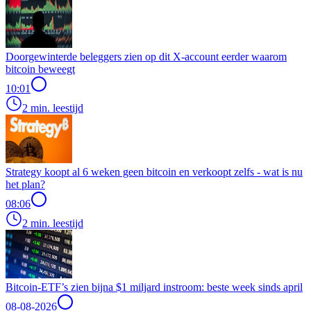
Doorgewinterde beleggers zien op dit X-account eerder waarom
bitcoin beweegt
10:01
2 min. leestijd
Strategy koopt al 6 weken geen bitcoin en verkoopt zelfs - wat is nu
het plan?
08:06
2 min. leestijd
Bitcoin-ETF’s zien bijna $1 miljard instroom: beste week sinds april
08-08-2026