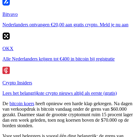
Bitvavo
Nederlanders ontvangen €20,00 aan gratis crypto. Meld je nu aan
OKX
Alle Nederlanders krijgen tot €400 in bitcoin bij registratie
Crypto Insiders
Lees het belangrijkste crypto nieuws altijd als eerste (gratis)
De
bitcoin koers
heeft opnieuw een harde klap gekregen. Na dagen
van verkoopdruk is bitcoin vandaag onder de grens van $60.000
gezakt. Daarmee staat de grootste cryptomunt ruim 15 procent lager
dan een week geleden, toen nog koersen boven de $70.000 op de
borden stonden.
Voor veel beleggers is vooral één ding belangrijk: de grens van