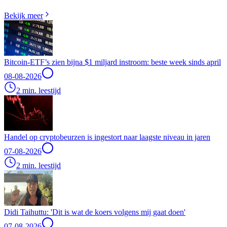
Bekijk meer
Bitcoin-ETF’s zien bijna $1 miljard instroom: beste week sinds april
08-08-2026
2 min. leestijd
Handel op cryptobeurzen is ingestort naar laagste niveau in jaren
07-08-2026
2 min. leestijd
Didi Taihuttu: 'Dit is wat de koers volgens mij gaat doen'
07-08-2026