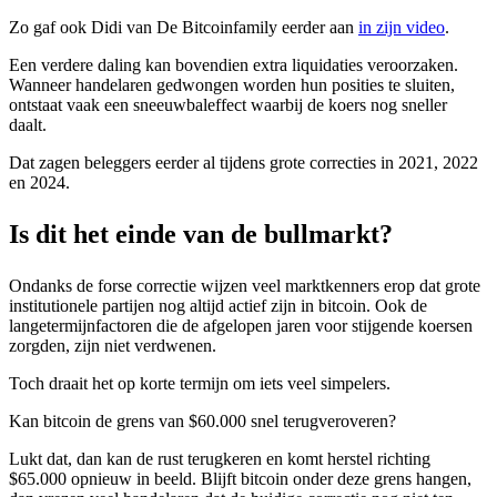
Zo gaf ook Didi van De Bitcoinfamily eerder aan
in zijn video
.
Een verdere daling kan bovendien extra liquidaties veroorzaken.
Wanneer handelaren gedwongen worden hun posities te sluiten,
ontstaat vaak een sneeuwbaleffect waarbij de koers nog sneller
daalt.
Dat zagen beleggers eerder al tijdens grote correcties in 2021, 2022
en 2024.
Is dit het einde van de bullmarkt?
Ondanks de forse correctie wijzen veel marktkenners erop dat grote
institutionele partijen nog altijd actief zijn in bitcoin. Ook de
langetermijnfactoren die de afgelopen jaren voor stijgende koersen
zorgden, zijn niet verdwenen.
Toch draait het op korte termijn om iets veel simpelers.
Kan bitcoin de grens van $60.000 snel terugveroveren?
Lukt dat, dan kan de rust terugkeren en komt herstel richting
$65.000 opnieuw in beeld. Blijft bitcoin onder deze grens hangen,