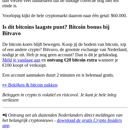
dan vrezen veel handelaren dat de huidige correctie nog niet ten
einde is.
Voorlopig kijkt de hele cryptomarkt daarom naar één getal: $60.000.
Is dit bitcoins laagste punt? Bitcoin bonus bij
Bitvavo
De bitcoin koers blijft bewegen. Koop jij de bodem van bitcoin, xrp
of een andere crypto? Bitvavo, de grootste exchange van Nederland,
nodigt je uit. Heb je nog geen account? Dan is dit je geluksdag.
Meld je vandaag aan
en
ontvang €20 bitcoin extra
wanneer je
€100 koopt of verkoopt.
Een account aanmaken duurt 2 minuten en is helemaal gratis.
👀 Bekijken & bitcoin pakken
Beleggen in crypto is volatiel en risicovol. Je kunt je hele inleg
verliezen
📲
Ontvang net als duizenden Nederlanders direct meldingen van
het belangrijk cryptonieuws -
download de gratis Crypto Insiders
app
.