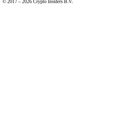
© 2017 –
2026
Crypto Insiders B.V.