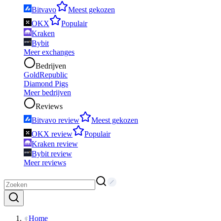
Bitvavo
Meest gekozen
OKX
Populair
Kraken
Bybit
Meer exchanges
Bedrijven
GoldRepublic
Diamond Pigs
Meer bedrijven
Reviews
Bitvavo review
Meest gekozen
OKX review
Populair
Kraken review
Bybit review
Meer reviews
Home