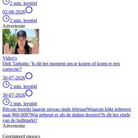
2 min. leestijd
02-08-2026
2 min. leestijd
Advertentie
Video's
Didi Taihuttu: 'Is dit het moment om te kopen of komt er een
correctie?'
30-07-2026
2 min. leestijd
30-07-2026
2 min. leestijd
Bitcoin bereikt laagste niveau sinds februari
Waarom kijkt iedereen
naar $60.000?
Wat gebeurt er als de daling doorzet?
Is dit het einde
van de bullmarkt?
Advertentie
Gerelateerd nieuws