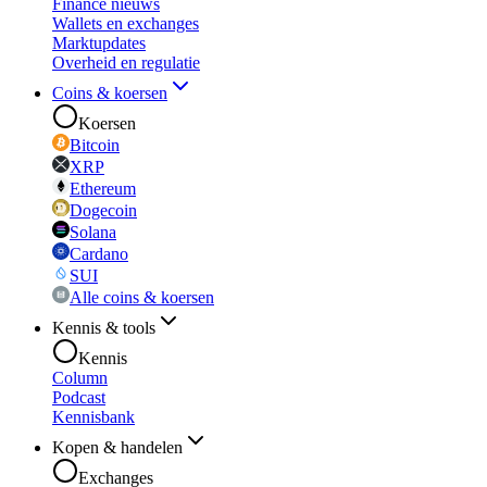
Finance nieuws
Wallets en exchanges
Marktupdates
Overheid en regulatie
Coins & koersen
Koersen
Bitcoin
XRP
Ethereum
Dogecoin
Solana
Cardano
SUI
Alle coins & koersen
Kennis & tools
Kennis
Column
Podcast
Kennisbank
Kopen & handelen
Exchanges