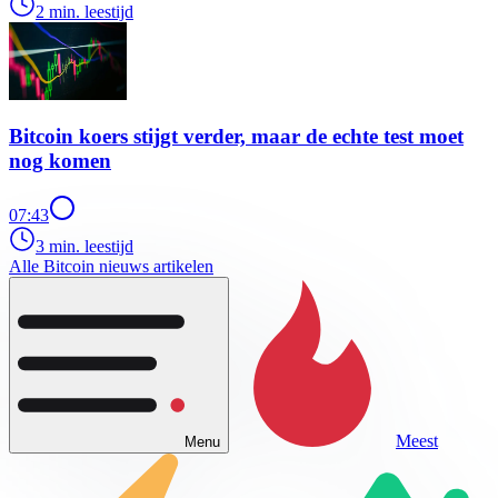
2 min. leestijd
Bitcoin koers stijgt verder, maar de echte test moet
nog komen
07:43
3 min. leestijd
Alle Bitcoin nieuws artikelen
Meest
Menu