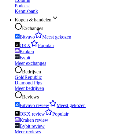
Column
Podcast
Kennisbank
Kopen & handelen
Exchanges
Bitvavo
Meest gekozen
OKX
Populair
Kraken
Bybit
Meer exchanges
Bedrijven
GoldRepublic
Diamond Pigs
Meer bedrijven
Reviews
Bitvavo review
Meest gekozen
OKX review
Populair
Kraken review
Bybit review
Meer reviews