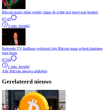
Bitcoin koers stijgt verder, maar de echte test moet nog komen
07:43
3 min. leestijd
Bekende TV-faalhaas verkoopt zijn Bitcoin maar schept daarmee
juist hoop
07:04
2 min. leestijd
Alle Bitcoin nieuws artikelen
Gerelateerd nieuws