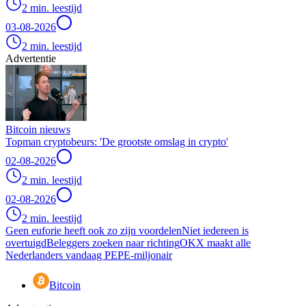
2 min. leestijd
03-08-2026
2 min. leestijd
Advertentie
Bitcoin nieuws
Topman cryptobeurs: 'De grootste omslag in crypto'
02-08-2026
2 min. leestijd
02-08-2026
2 min. leestijd
Geen euforie heeft ook zo zijn voordelen
Niet iedereen is
overtuigd
Beleggers zoeken naar richting
OKX maakt alle
Nederlanders vandaag PEPE-miljonair
Bitcoin