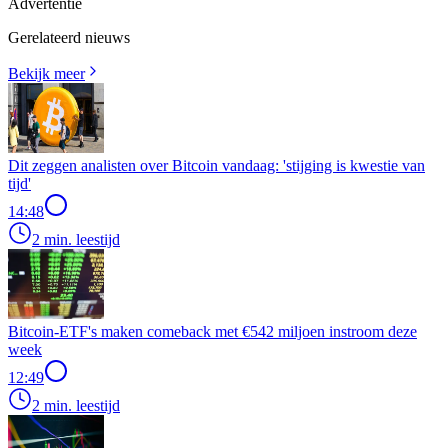
Advertentie
Gerelateerd nieuws
Bekijk meer
Dit zeggen analisten over Bitcoin vandaag: 'stijging is kwestie van
tijd'
14:48
2 min. leestijd
Bitcoin-ETF's maken comeback met €542 miljoen instroom deze
week
12:49
2 min. leestijd