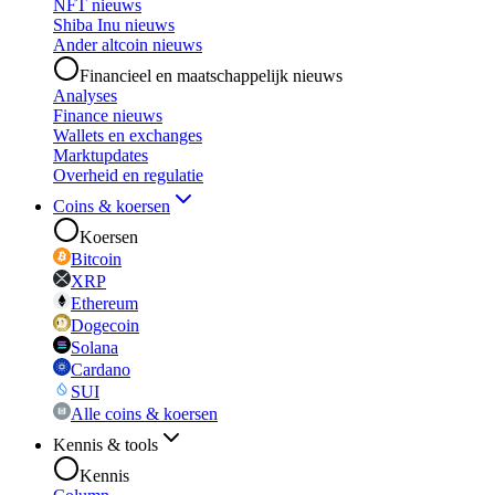
NFT nieuws
Shiba Inu nieuws
Ander altcoin nieuws
Financieel en maatschappelijk nieuws
Analyses
Finance nieuws
Wallets en exchanges
Marktupdates
Overheid en regulatie
Coins & koersen
Koersen
Bitcoin
XRP
Ethereum
Dogecoin
Solana
Cardano
SUI
Alle coins & koersen
Kennis & tools
Kennis