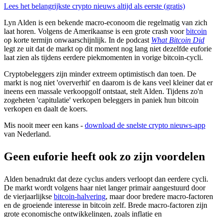
Lees het belangrijkste crypto nieuws altijd als eerste (gratis)
Lyn Alden is een bekende macro-econoom die regelmatig van zich
laat horen. Volgens de Amerikaanse is een grote crash voor
bitcoin
op korte termijn onwaarschijnlijk. In de podcast
What Bitcoin Did
legt ze uit dat de markt op dit moment nog lang niet dezelfde euforie
laat zien als tijdens eerdere piekmomenten in vorige bitcoin-cycli.
Cryptobeleggers zijn minder extreem optimistisch dan toen. De
markt is nog niet 'oververhit' en daarom is de kans veel kleiner dat er
ineens een massale verkoopgolf ontstaat, stelt Alden. Tijdens zo'n
zogeheten 'capitulatie' verkopen beleggers in paniek hun bitcoin
verkopen en daalt de koers.
Mis nooit meer een kans -
download de snelste crypto nieuws-app
van Nederland.
Geen euforie heeft ook zo zijn voordelen
Alden benadrukt dat deze cyclus anders verloopt dan eerdere cycli.
De markt wordt volgens haar niet langer primair aangestuurd door
de vierjaarlijkse
bitcoin-halvering
, maar door bredere macro-factoren
en de groeiende interesse in bitcoin zelf. Brede macro-factoren zijn
grote economische ontwikkelingen, zoals inflatie en