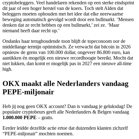
cryptobeleggers. Veel handelaren rekenden op een sterke eindsprint
dit jaar of een hoger herstel van de koers. Toch stelt Alden dat
beleggers moeten ophouden met het idee dat elke neerwaartse
beweging automatisch gevolgd wordt door een bullmarkt. ‘Mensen
denken dat ze recht hebben op een bullmarkt,’ zei ze. ‘Maar
niemand heeft daar recht op.’
Ondanks haar terughoudende toon blijft de topeconoom oor de
middellange termijn optimistisch. Ze verwacht dat bitcoin in 2026
opnieuw de grens van 100.000 dollar, ongeveer 86.800 euro, kan
aantikken én mogelijk een nieuwe recordhoogte bereikt. Mocht dat
niet lukken, dan komt er mogelijk pas in 2027 een nieuwe all-time
high.
OKX maakt alle Nederlanders vandaag
PEPE-miljonair
Heb jij nog geen OKX account? Dan is vandaag je geluksdag! De
populaire cryptobeurs geeft alle Nederlanders & Belgen vandaag
1.000.000 PEPE
– gratis.
Eerder leidde dezelfde actie ertoe dat duizenden klanten zichzelf
“PEPE-miljonair” mochten noemen.