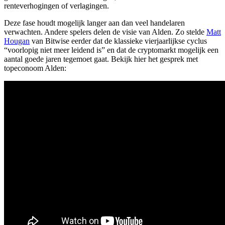
renteverhogingen of verlagingen.
Deze fase houdt mogelijk langer aan dan veel handelaren
verwachten. Andere spelers delen de visie van Alden. Zo stelde
Matt
Hougan
van Bitwise eerder dat de klassieke vierjaarlijkse cyclus
“voorlopig niet meer leidend is” en dat de cryptomarkt mogelijk een
aantal goede jaren tegemoet gaat. Bekijk hier het gesprek met
topeconoom Alden: