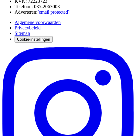
KVK
:
72223723
Telefoon
:
035-2063003
Adverteren
:
[email protected]
Algemene voorwaarden
Privacybeleid
Sitemap
Cookie-instellingen