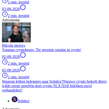
2 min. leestijd
03-08-2026
2 min. leestijd
Advertentie
Bitcoin nieuws
Topman cryptobeurs: 'De grootste omslag in crypto'
02-08-2026
2 min. leestijd
02-08-2026
2 min. leestijd
Waarom kijken beleggers naar Solstice?
Nieuwe crypto beleeft direct
wilde eerste uren
Wat doet crypto SLX?
Zelf bekijken en/of
verhandelen?
Solstice