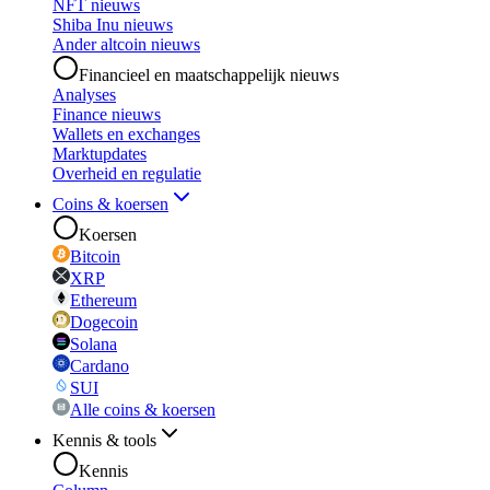
NFT nieuws
Shiba Inu nieuws
Ander altcoin nieuws
Financieel en maatschappelijk nieuws
Analyses
Finance nieuws
Wallets en exchanges
Marktupdates
Overheid en regulatie
Coins & koersen
Koersen
Bitcoin
XRP
Ethereum
Dogecoin
Solana
Cardano
SUI
Alle coins & koersen
Kennis & tools
Kennis