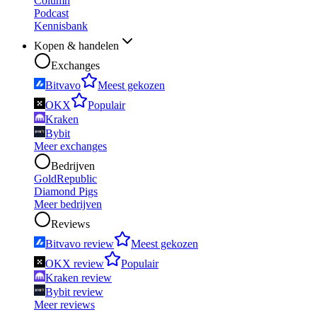
Column
Podcast
Kennisbank
Kopen & handelen
Exchanges
Bitvavo
Meest gekozen
OKX
Populair
Kraken
Bybit
Meer exchanges
Bedrijven
GoldRepublic
Diamond Pigs
Meer bedrijven
Reviews
Bitvavo review
Meest gekozen
OKX review
Populair
Kraken review
Bybit review
Meer reviews