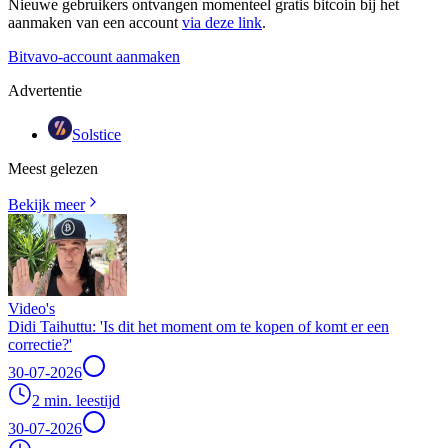
Nieuwe gebruikers ontvangen momenteel gratis bitcoin bij het
aanmaken van een account
via deze link
.
Bitvavo-account aanmaken
Advertentie
Solstice
Meest gelezen
Bekijk meer
Video's
Didi Taihuttu: 'Is dit het moment om te kopen of komt er een
correctie?'
30-07-2026
2 min. leestijd
30-07-2026