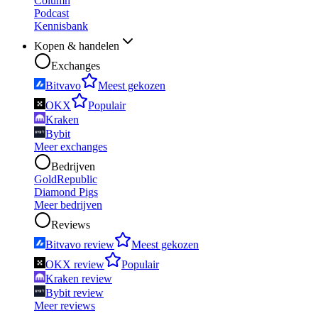
Column
Podcast
Kennisbank
Kopen & handelen
Exchanges
Bitvavo
Meest gekozen
OKX
Populair
Kraken
Bybit
Meer exchanges
Bedrijven
GoldRepublic
Diamond Pigs
Meer bedrijven
Reviews
Bitvavo review
Meest gekozen
OKX review
Populair
Kraken review
Bybit review
Meer reviews