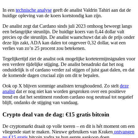
In een
technische analyse
geeft de analist Valdrin Tahiri aan dat de
huidige opleving van de koers kortstondig kan zijn.
De analist zegt dat Cardano sinds juli 2023 omhoog beweegt langs
een belangrijke steunlijn. De huidige koers van 0,44 dollar valt
precies op die steunlijn. De analist waarschuwt dat als de prijs onder
deze lijn zakt, ADA kan dalen tot ongeveer 0,32 dollar, wat een
verlies van zo’n 25 procent zou betekenen.
Tegelijkertijd ziet de analist ook mogelijke kortetermijnsignalen voor
een verdere tijdelijke stijging. De analist benadrukt dat het nog
onduidelijk is of cardano verder zal stijgen of juist gaat dalen, en dat
de komende dagen cruciaal zijn om dit te bepalen.
Ook op X blijven sommige analisten terughoudend. Zo stelt
deze
analist
dat er nog niet kan worden gesproken over een positieve
trend en dat het sentiment rondom cardano nog neutraal tot negatief
blijft, ondanks de stijging van vandaag.
Crypto deal van de dag: €15 gratis bitcoin
De cryptomarkt draait op volle toeren – en dit is hét moment om een
vliegende start te maken. Nieuwe gebruikers van Kraken
ontvangen
nu €15 gratis
bitcoin zodra ze hun eerste aankoop doen.