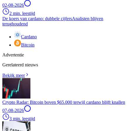
02-08-2026
2 min. leestijd
De koers van cardano: dubbele cijfers
Analisten blijven
terughoudend
Cardano
Bitcoin
Advertentie
Gerelateerd nieuws
Bekijk meer
Crypto Radar: Bitcoin boven $65.000 terwijl cardano blijft knallen
07-08-2026
3 min. leestijd