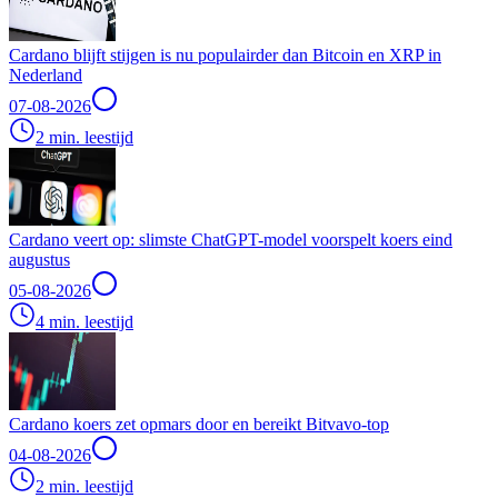
Cardano blijft stijgen is nu populairder dan Bitcoin en XRP in
Nederland
07-08-2026
2 min. leestijd
Cardano veert op: slimste ChatGPT-model voorspelt koers eind
augustus
05-08-2026
4 min. leestijd
Cardano koers zet opmars door en bereikt Bitvavo-top
04-08-2026
2 min. leestijd