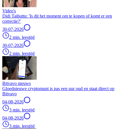
Video's
Didi Taihuttu: 'Is dit het moment om te kopen of komt er een
correctie?'
30-07-2026
2 min. leestijd
30-07-2026
2 min. leestijd
Bitvavo nieuws
Gloednieuwe cryptomunt is pas een uur oud en staat direct op
Bitvavo
04-08-2026
3 min. leestijd
04-08-2026
3 min. leestijd