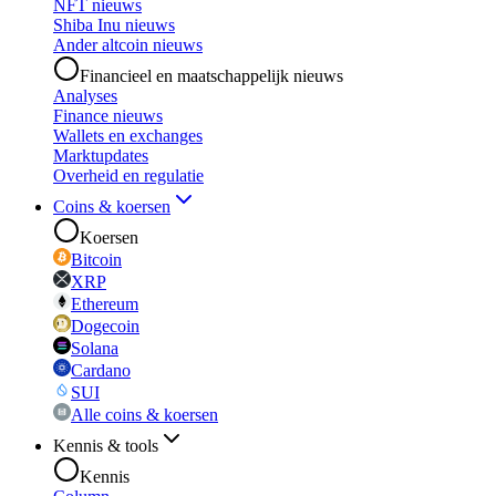
NFT nieuws
Shiba Inu nieuws
Ander altcoin nieuws
Financieel en maatschappelijk nieuws
Analyses
Finance nieuws
Wallets en exchanges
Marktupdates
Overheid en regulatie
Coins & koersen
Koersen
Bitcoin
XRP
Ethereum
Dogecoin
Solana
Cardano
SUI
Alle coins & koersen
Kennis & tools
Kennis