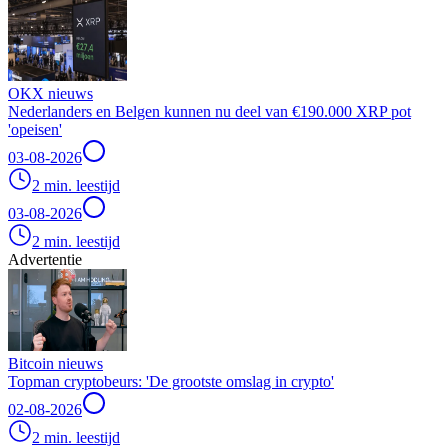
OKX nieuws
Nederlanders en Belgen kunnen nu deel van €190.000 XRP pot
'opeisen'
03-08-2026
2 min. leestijd
03-08-2026
2 min. leestijd
Advertentie
Bitcoin nieuws
Topman cryptobeurs: 'De grootste omslag in crypto'
02-08-2026
2 min. leestijd