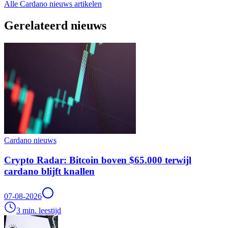
Alle Cardano nieuws artikelen
Gerelateerd nieuws
Cardano nieuws
Crypto Radar: Bitcoin boven $65.000 terwijl
cardano blijft knallen
07-08-2026
3 min. leestijd