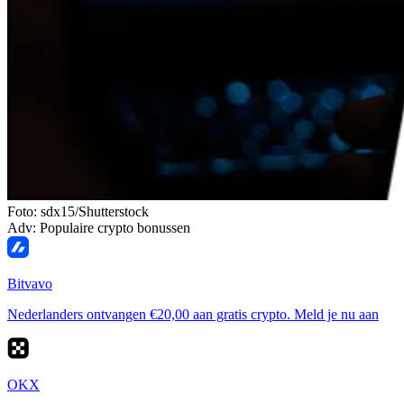
Foto: sdx15/Shutterstock
Adv: Populaire crypto bonussen
Bitvavo
Nederlanders ontvangen €20,00 aan gratis crypto. Meld je nu aan
OKX