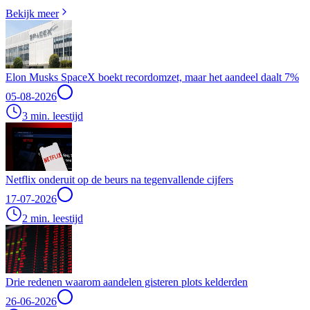
Bekijk meer
Elon Musks SpaceX boekt recordomzet, maar het aandeel daalt 7%
05-08-2026
3 min. leestijd
Netflix onderuit op de beurs na tegenvallende cijfers
17-07-2026
2 min. leestijd
Drie redenen waarom aandelen gisteren plots kelderden
26-06-2026