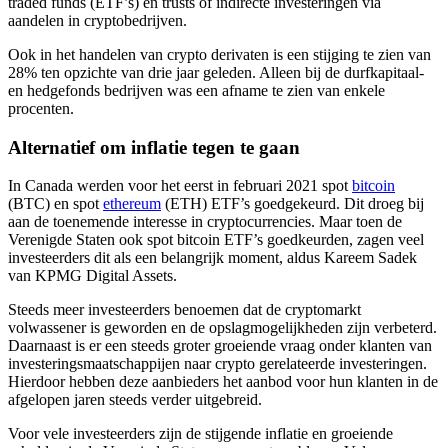
traded funds (ETF’s) en trusts of indirecte investeringen via
aandelen in cryptobedrijven.
Ook in het handelen van crypto derivaten is een stijging te zien van
28% ten opzichte van drie jaar geleden. Alleen bij de durfkapitaal-
en hedgefonds bedrijven was een afname te zien van enkele
procenten.
Alternatief om inflatie tegen te gaan
In Canada werden voor het eerst in februari 2021 spot
bitcoin
(BTC) en spot
ethereum
(ETH) ETF’s goedgekeurd. Dit droeg bij
aan de toenemende interesse in cryptocurrencies. Maar toen de
Verenigde Staten ook spot bitcoin ETF’s goedkeurden, zagen veel
investeerders dit als een belangrijk moment, aldus Kareem Sadek
van KPMG Digital Assets.
Steeds meer investeerders benoemen dat de cryptomarkt
volwassener is geworden en de opslagmogelijkheden zijn verbeterd.
Daarnaast is er een steeds groter groeiende vraag onder klanten van
investeringsmaatschappijen naar crypto gerelateerde investeringen.
Hierdoor hebben deze aanbieders het aanbod voor hun klanten in de
afgelopen jaren steeds verder uitgebreid.
Voor vele investeerders zijn de stijgende inflatie en groeiende