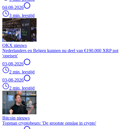
04-08-2026
3 min. leestijd
OKX nieuws
Nederlanders en Belgen kunnen nu deel van €190.000 XRP pot
'opeisen'
03-08-2026
2 min. leestijd
03-08-2026
2 min. leestijd
Bitcoin nieuws
Topman cryptobeurs: 'De grootste omslag in crypto'