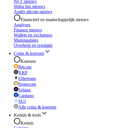
NFT nieuws
Shiba Inu nieuws
Ander altcoin nieuws
Financieel en maatschappelijk nieuws
Analyses
Finance nieuws
Wallets en exchanges
Marktupdates
Overheid en regulatie
Coins & koersen
Koersen
Bitcoin
XRP
Ethereum
Dogecoin
Solana
Cardano
SUI
Alle coins & koersen
Kennis & tools
Kennis