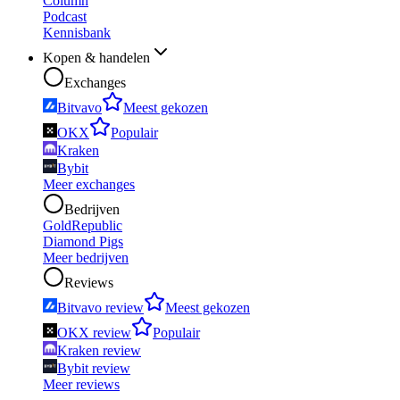
Column
Podcast
Kennisbank
Kopen & handelen
Exchanges
Bitvavo
Meest gekozen
OKX
Populair
Kraken
Bybit
Meer exchanges
Bedrijven
GoldRepublic
Diamond Pigs
Meer bedrijven
Reviews
Bitvavo review
Meest gekozen
OKX review
Populair
Kraken review
Bybit review
Meer reviews