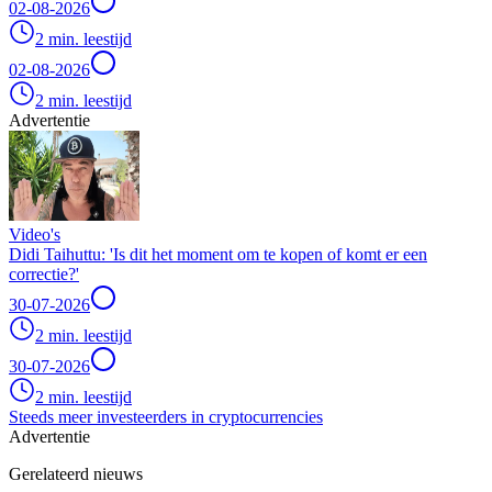
02-08-2026
2 min. leestijd
02-08-2026
2 min. leestijd
Advertentie
Video's
Didi Taihuttu: 'Is dit het moment om te kopen of komt er een
correctie?'
30-07-2026
2 min. leestijd
30-07-2026
2 min. leestijd
Steeds meer investeerders in cryptocurrencies
Advertentie
Gerelateerd nieuws