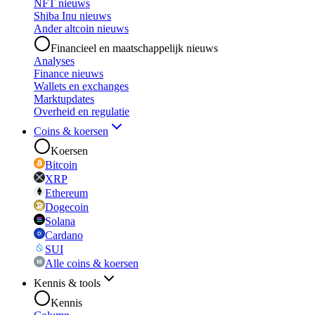
NFT nieuws
Shiba Inu nieuws
Ander altcoin nieuws
Financieel en maatschappelijk nieuws
Analyses
Finance nieuws
Wallets en exchanges
Marktupdates
Overheid en regulatie
Coins & koersen
Koersen
Bitcoin
XRP
Ethereum
Dogecoin
Solana
Cardano
SUI
Alle coins & koersen
Kennis & tools
Kennis