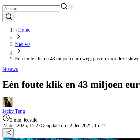
Home
Nieuws
Eén foute klik en 43 miljoen euro weg: pas op voor deze sluwe
Nieuws
Eén foute klik en 43 miljoen eu
Jecky Teng
2 min. leestijd
22 dec 2025, 15:27
Geüpdate op 22 dec 2025, 15:27