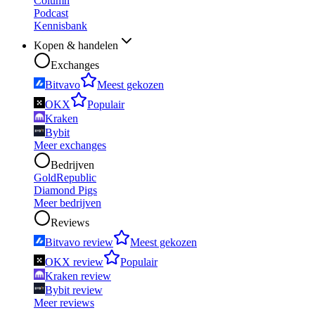
Column
Podcast
Kennisbank
Kopen & handelen
Exchanges
Bitvavo
Meest gekozen
OKX
Populair
Kraken
Bybit
Meer exchanges
Bedrijven
GoldRepublic
Diamond Pigs
Meer bedrijven
Reviews
Bitvavo review
Meest gekozen
OKX review
Populair
Kraken review
Bybit review
Meer reviews