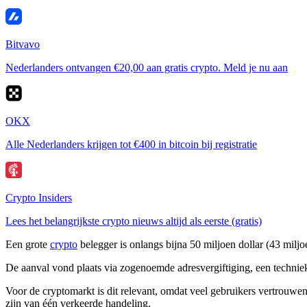
Bitvavo
Nederlanders ontvangen €20,00 aan gratis crypto. Meld je nu aan
OKX
Alle Nederlanders krijgen tot €400 in bitcoin bij registratie
Crypto Insiders
Lees het belangrijkste crypto nieuws altijd als eerste (gratis)
Een grote
crypto
belegger is onlangs bijna 50 miljoen dollar (43 milj
De aanval vond plaats via zogenoemde adresvergiftiging, een techniek 
Voor de cryptomarkt is dit relevant, omdat veel gebruikers vertrouwen
zijn van één verkeerde handeling.