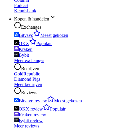
Column
Podcast
Kennisbank
Kopen & handelen
Exchanges
Bitvavo
Meest gekozen
OKX
Populair
Kraken
Bybit
Meer exchanges
Bedrijven
GoldRepublic
Diamond Pigs
Meer bedrijven
Reviews
Bitvavo review
Meest gekozen
OKX review
Populair
Kraken review
Bybit review
Meer reviews