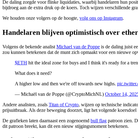
De daling zorgde voor flinke liquidaties, waarbij handelaren hun posi
bijdroeg aan de extra druk op de koers. Toch wijzen verschillende graf
We houden onze volgers op de hoogte,
volg ons op Instagram
.
Handelaren blijven optimistisch over eth
Volgens de bekende analist
Michael van de Poppe
is de daling juist 
zou kunnen betekenen dat de munt zich opmaakt voor een nieuwe opwa
$ETH
hit the ideal zone for buys and I think it's ready for a tre
What does it need?
A higher low and then we're off towards new highs.
pic.twitt
— Michaël van de Poppe (@CryptoMichNL)
October 14, 202
Andere analisten, zoals
Titan of Crypto
, wijzen op technische indicat
prijsuitbraak. Als deze beweging doorzet, ligt het volgende koersdoel 
De grafieken laten daarnaast een zogenoemd
bull flag
patroon zien. Da
dit patroon breekt, kan dit een nieuw stijgingsmoment betekenen.