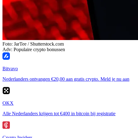
Foto: JarTee / Shutterstock.com
Adv: Populaire crypto bonussen
Bitvavo
Nederlanders ontvangen €20,00 aan gratis crypto. Meld je nu aan
OKX
Alle Nederlanders krijgen tot €400 in bitcoin bij registratie
Crypto Insiders