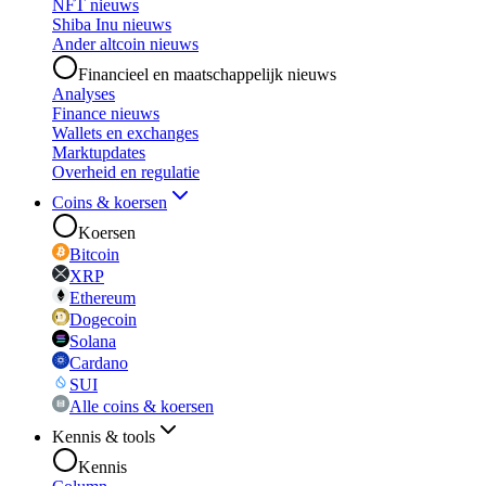
NFT nieuws
Shiba Inu nieuws
Ander altcoin nieuws
Financieel en maatschappelijk nieuws
Analyses
Finance nieuws
Wallets en exchanges
Marktupdates
Overheid en regulatie
Coins & koersen
Koersen
Bitcoin
XRP
Ethereum
Dogecoin
Solana
Cardano
SUI
Alle coins & koersen
Kennis & tools
Kennis