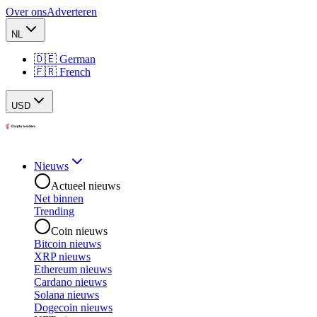
Over ons
Adverteren
NL
🇩🇪 German
🇫🇷 French
USD
Nieuws
Actueel nieuws
Net binnen
Trending
Coin nieuws
Bitcoin nieuws
XRP nieuws
Ethereum nieuws
Cardano nieuws
Solana nieuws
Dogecoin nieuws