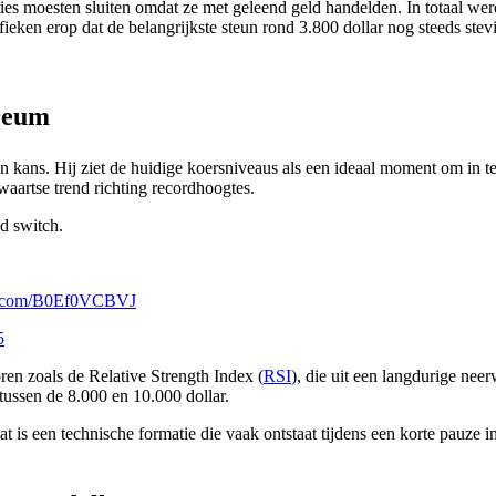
ties moesten sluiten omdat ze met geleend geld handelden. In totaal we
ieken erop dat de belangrijkste steun rond 3.800 dollar nog steeds stevi
ereum
een kans. Hij ziet de huidige koersniveaus als een ideaal moment om in
artse trend richting recordhoogtes.
nd switch.
er.com/B0Ef0VCBVJ
5
oren zoals de Relative Strength Index (
RSI
), die uit een langdurige nee
tussen de 8.000 en 10.000 dollar.
t is een technische formatie die vaak ontstaat tijdens een korte pauze