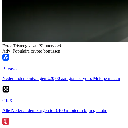
Foto: Trismegist san/Shutterstock
Adv: Populaire crypto bonussen
Bitvavo
Nederlanders ontvangen €20,00 aan gratis crypto. Meld je nu aan
OKX
Alle Nederlanders krijgen tot €400 in bitcoin bij registratie