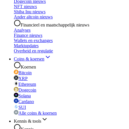
Dogecoin nieuws
NFT nieuws
Shiba Inu nieuws
Ander altcoin nieuws
Financieel en maatschappelijk nieuws
Analyses
Finance nieuws
Wallets en exchanges
Marktupdates
Overheid en regulatie
Coins & koersen
Koersen
Bitcoin
XRP
Ethereum
Dogecoin
Solana
Cardano
SUI
Alle coins & koersen
Kennis & tools