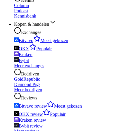
Kennis
Column
Podcast
Kennisbank
Kopen & handelen
Exchanges
Bitvavo
Meest gekozen
OKX
Populair
Kraken
Bybit
Meer exchanges
Bedrijven
GoldRepublic
Diamond Pigs
Meer bedrijven
Reviews
Bitvavo review
Meest gekozen
OKX review
Populair
Kraken review
Bybit review