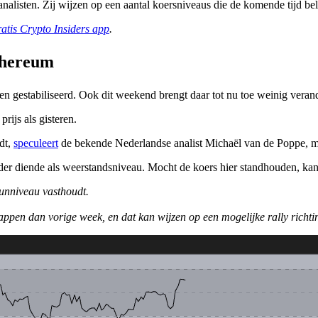
nalisten. Zij wijzen op een aantal koersniveaus die de komende tijd b
ratis Crypto Insiders app
.
ethereum
n gestabiliseerd. Ook dit weekend brengt daar tot nu toe weinig verand
rijs als gisteren.
dt,
speculeert
de bekende Nederlandse analist Michaël van de Poppe, mits
der diende als weerstandsniveau. Mocht de koers hier standhouden, kan 
eunniveau vasthoudt.
stappen dan vorige week, en dat kan wijzen op een mogelijke rally richt