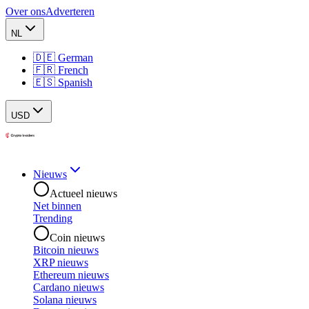
Over ons
Adverteren
NL
🇩🇪 German
🇫🇷 French
🇪🇸 Spanish
USD
Nieuws
Actueel nieuws
Net binnen
Trending
Coin nieuws
Bitcoin nieuws
XRP nieuws
Ethereum nieuws
Cardano nieuws
Solana nieuws