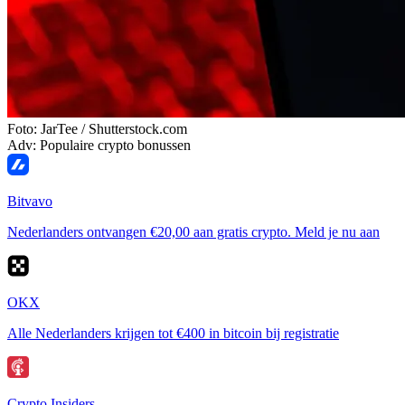
Foto: JarTee / Shutterstock.com
Adv: Populaire crypto bonussen
Bitvavo
Nederlanders ontvangen €20,00 aan gratis crypto. Meld je nu aan
OKX
Alle Nederlanders krijgen tot €400 in bitcoin bij registratie
Crypto Insiders