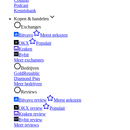
Column
Podcast
Kennisbank
Kopen & handelen
Exchanges
Bitvavo
Meest gekozen
OKX
Populair
Kraken
Bybit
Meer exchanges
Bedrijven
GoldRepublic
Diamond Pigs
Meer bedrijven
Reviews
Bitvavo review
Meest gekozen
OKX review
Populair
Kraken review
Bybit review
Meer reviews