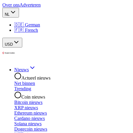
Over ons
Adverteren
NL
🇩🇪 German
🇫🇷 French
USD
Nieuws
Actueel nieuws
Net binnen
Trending
Coin nieuws
Bitcoin nieuws
XRP nieuws
Ethereum nieuws
Cardano nieuws
Solana nieuws
Dogecoin nieuws