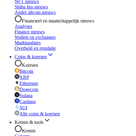
NFT nieuws
Shiba Inu nieuws
Ander altcoin nieuws
Financieel en maatschappelijk nieuws
Analyses
Finance nieuws
Wallets en exchanges
Marktupdates
Overheid en regulatie
Coins & koersen
Koersen
Bitcoin
XRP
Ethereum
Dogecoin
Solana
Cardano
SUI
Alle coins & koersen
Kennis & tools
Kennis