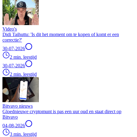
Video's
Didi Taihuttu: 'Is dit het moment om te kopen of komt er een
correctie?'
30-07-2026
2 min. leestijd
30-07-2026
2 min. leestijd
Bitvavo nieuws
Gloednieuwe cryptomunt is pas een uur oud en staat direct op
Bitvavo
04-08-2026
3 min. leestijd