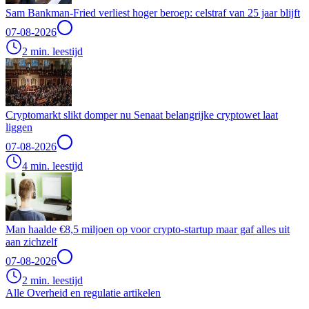
Sam Bankman-Fried verliest hoger beroep: celstraf van 25 jaar blijft
07-08-2026
2 min. leestijd
Cryptomarkt slikt domper nu Senaat belangrijke cryptowet laat
liggen
07-08-2026
4 min. leestijd
Man haalde €8,5 miljoen op voor crypto-startup maar gaf alles uit
aan zichzelf
07-08-2026
2 min. leestijd
Alle Overheid en regulatie artikelen