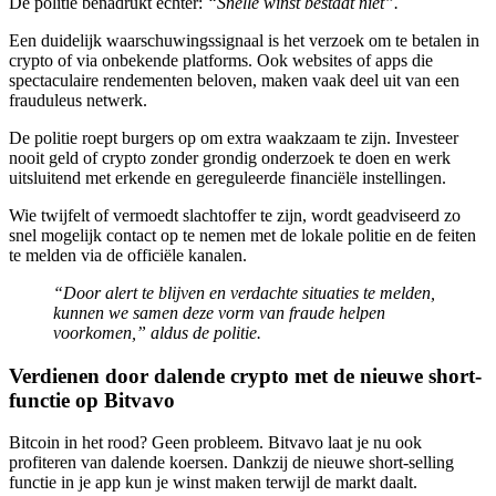
De politie benadrukt echter:
“Snelle winst bestaat niet”.
Een duidelijk waarschuwingssignaal is het verzoek om te betalen in
crypto of via onbekende platforms. Ook websites of apps die
spectaculaire rendementen beloven, maken vaak deel uit van een
frauduleus netwerk.
De politie roept burgers op om extra waakzaam te zijn. Investeer
nooit geld of crypto zonder grondig onderzoek te doen en werk
uitsluitend met erkende en gereguleerde financiële instellingen.
Wie twijfelt of vermoedt slachtoffer te zijn, wordt geadviseerd zo
snel mogelijk contact op te nemen met de lokale politie en de feiten
te melden via de officiële kanalen.
“Door alert te blijven en verdachte situaties te melden,
kunnen we samen deze vorm van fraude helpen
voorkomen,” aldus de politie.
Verdienen door dalende crypto met de nieuwe short-
functie op Bitvavo
Bitcoin in het rood? Geen probleem. Bitvavo laat je nu ook
profiteren van dalende koersen. Dankzij de nieuwe short-selling
functie in je app kun je winst maken terwijl de markt daalt.