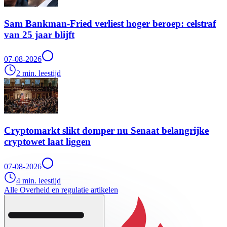
Sam Bankman-Fried verliest hoger beroep: celstraf
van 25 jaar blijft
07-08-2026
2 min. leestijd
Cryptomarkt slikt domper nu Senaat belangrijke
cryptowet laat liggen
07-08-2026
4 min. leestijd
Alle Overheid en regulatie artikelen