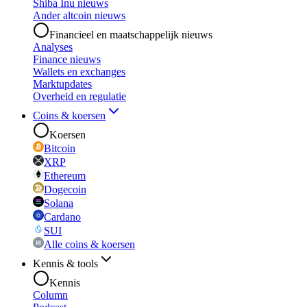
Shiba Inu nieuws
Ander altcoin nieuws
Financieel en maatschappelijk nieuws
Analyses
Finance nieuws
Wallets en exchanges
Marktupdates
Overheid en regulatie
Coins & koersen
Koersen
Bitcoin
XRP
Ethereum
Dogecoin
Solana
Cardano
SUI
Alle coins & koersen
Kennis & tools
Kennis
Column