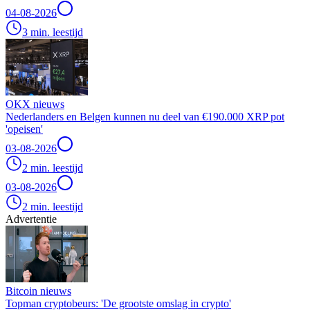
04-08-2026
3 min. leestijd
OKX nieuws
Nederlanders en Belgen kunnen nu deel van €190.000 XRP pot
'opeisen'
03-08-2026
2 min. leestijd
03-08-2026
2 min. leestijd
Advertentie
Bitcoin nieuws
Topman cryptobeurs: 'De grootste omslag in crypto'