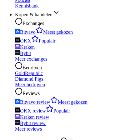
Podcast
Kennisbank
Kopen & handelen
Exchanges
Bitvavo
Meest gekozen
OKX
Populair
Kraken
Bybit
Meer exchanges
Bedrijven
GoldRepublic
Diamond Pigs
Meer bedrijven
Reviews
Bitvavo review
Meest gekozen
OKX review
Populair
Kraken review
Bybit review
Meer reviews