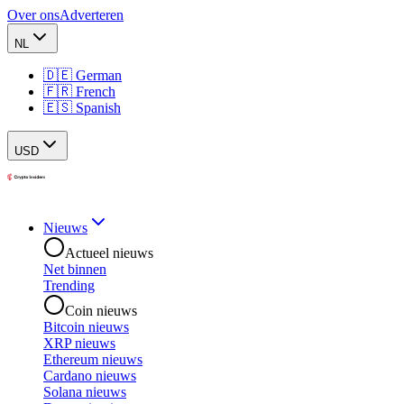
Over ons
Adverteren
NL
🇩🇪 German
🇫🇷 French
🇪🇸 Spanish
USD
Nieuws
Actueel nieuws
Net binnen
Trending
Coin nieuws
Bitcoin nieuws
XRP nieuws
Ethereum nieuws
Cardano nieuws
Solana nieuws