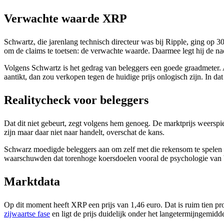
Verwachte waarde XRP
Schwartz, die jarenlang technisch directeur was bij Ripple, ging op 3
om de claims te toetsen: de verwachte waarde. Daarmee legt hij de na
Volgens Schwartz is het gedrag van beleggers een goede graadmeter. Al
aantikt, dan zou verkopen tegen de huidige prijs onlogisch zijn. In da
Realitycheck voor beleggers
Dat dit niet gebeurt, zegt volgens hem genoeg. De marktprijs weerspie
zijn maar daar niet naar handelt, overschat de kans.
Schwarz moedigde beleggers aan om zelf met die rekensom te spelen e
waarschuwden dat torenhoge koersdoelen vooral de psychologie van b
Marktdata
Op dit moment heeft XRP een prijs van 1,46 euro. Dat is ruim tien pro
zijwaartse fase
en ligt de prijs duidelijk onder het langetermijngemidd