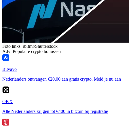
Foto links: rblfmr/Shutterstock
Adv: Populaire crypto bonussen
Bitvavo
Nederlanders ontvangen €20,00 aan gratis crypto. Meld je nu aan
OKX
Alle Nederlanders krijgen tot €400 in bitcoin bij registratie