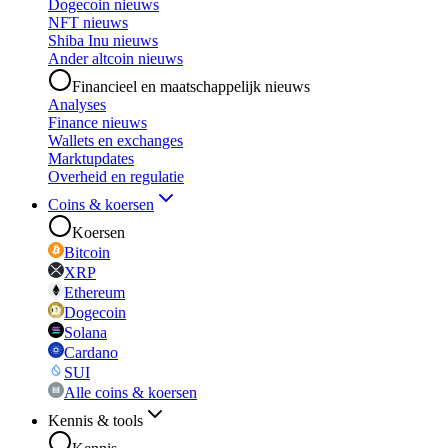
Dogecoin nieuws
NFT nieuws
Shiba Inu nieuws
Ander altcoin nieuws
Financieel en maatschappelijk nieuws
Analyses
Finance nieuws
Wallets en exchanges
Marktupdates
Overheid en regulatie
Coins & koersen
Koersen
Bitcoin
XRP
Ethereum
Dogecoin
Solana
Cardano
SUI
Alle coins & koersen
Kennis & tools