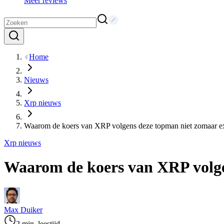
Meer reviews
Home
Nieuws
Xrp nieuws
Waarom de koers van XRP volgens deze topman niet zomaar e
Xrp nieuws
Waarom de koers van XRP volge
Max Duiker
2 min. leestijd