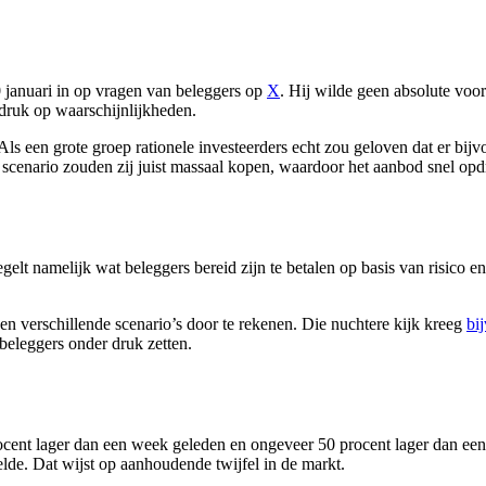
0 januari in op vragen van beleggers op
X
. Hij wilde geen absolute voo
druk op waarschijnlijkheden.
s een grote groep rationele investeerders echt zou geloven dat er bijv
t scenario zouden zij juist massaal kopen, waardoor het aanbod snel opdr
gelt namelijk wat beleggers bereid zijn te betalen op basis van risico 
n verschillende scenario’s door te rekenen. Die nuchtere kijk kreeg
bij
eleggers onder druk zetten.
cent lager dan een week geleden en ongeveer 50 procent lager dan een j
elde. Dat wijst op aanhoudende twijfel in de markt.