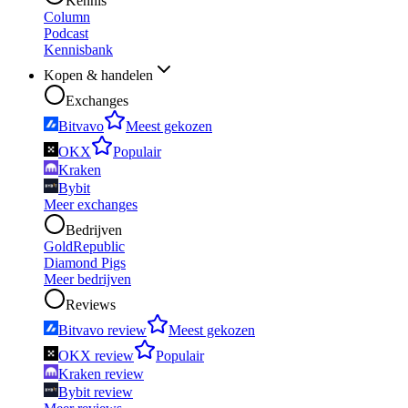
Kennis
Column
Podcast
Kennisbank
Kopen & handelen
Exchanges
Bitvavo
Meest gekozen
OKX
Populair
Kraken
Bybit
Meer exchanges
Bedrijven
GoldRepublic
Diamond Pigs
Meer bedrijven
Reviews
Bitvavo review
Meest gekozen
OKX review
Populair
Kraken review
Bybit review