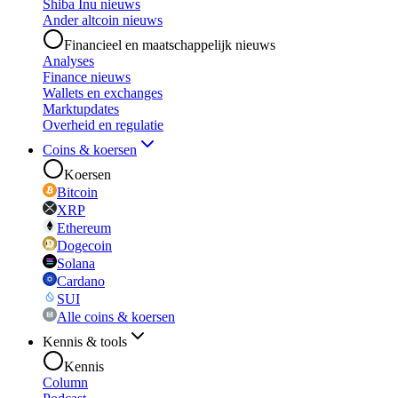
Shiba Inu nieuws
Ander altcoin nieuws
Financieel en maatschappelijk nieuws
Analyses
Finance nieuws
Wallets en exchanges
Marktupdates
Overheid en regulatie
Coins & koersen
Koersen
Bitcoin
XRP
Ethereum
Dogecoin
Solana
Cardano
SUI
Alle coins & koersen
Kennis & tools
Kennis
Column