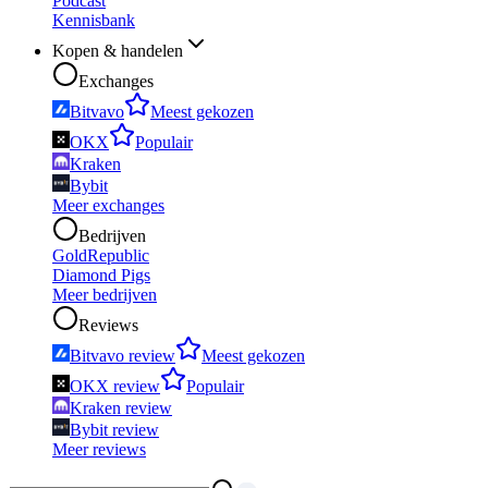
Podcast
Kennisbank
Kopen & handelen
Exchanges
Bitvavo
Meest gekozen
OKX
Populair
Kraken
Bybit
Meer exchanges
Bedrijven
GoldRepublic
Diamond Pigs
Meer bedrijven
Reviews
Bitvavo review
Meest gekozen
OKX review
Populair
Kraken review
Bybit review
Meer reviews