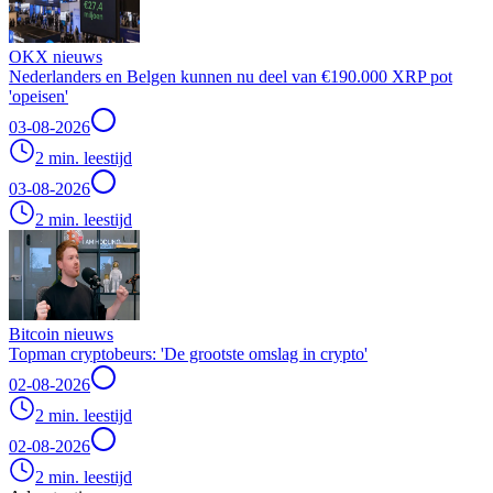
OKX nieuws
Nederlanders en Belgen kunnen nu deel van €190.000 XRP pot
'opeisen'
03-08-2026
2 min. leestijd
03-08-2026
2 min. leestijd
Bitcoin nieuws
Topman cryptobeurs: 'De grootste omslag in crypto'
02-08-2026
2 min. leestijd
02-08-2026
2 min. leestijd