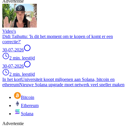
Advertentie
Video's
Didi Taihuttu: 'Is dit het moment om te kopen of komt er een
correctie?'
30-07-2026
2 min. leestijd
30-07-2026
2 min. leestijd
In het kort
Universiteit koopt miljoenen aan Solana, bitcoin en
ethereum
Nieuwe Solana upgrade moet netwerk veel sneller maken
Bitcoin
Ethereum
Solana
Advertentie