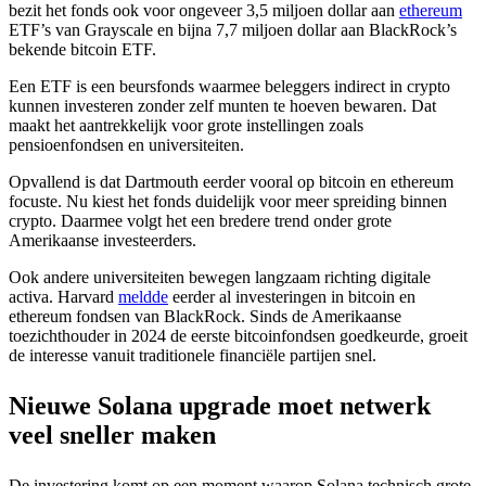
bezit het fonds ook voor ongeveer 3,5 miljoen dollar aan
ethereum
ETF’s van Grayscale en bijna 7,7 miljoen dollar aan BlackRock’s
bekende bitcoin ETF.
Een ETF is een beursfonds waarmee beleggers indirect in crypto
kunnen investeren zonder zelf munten te hoeven bewaren. Dat
maakt het aantrekkelijk voor grote instellingen zoals
pensioenfondsen en universiteiten.
Opvallend is dat Dartmouth eerder vooral op bitcoin en ethereum
focuste. Nu kiest het fonds duidelijk voor meer spreiding binnen
crypto. Daarmee volgt het een bredere trend onder grote
Amerikaanse investeerders.
Ook andere universiteiten bewegen langzaam richting digitale
activa. Harvard
meldde
eerder al investeringen in bitcoin en
ethereum fondsen van BlackRock. Sinds de Amerikaanse
toezichthouder in 2024 de eerste bitcoinfondsen goedkeurde, groeit
de interesse vanuit traditionele financiële partijen snel.
Nieuwe Solana upgrade moet netwerk
veel sneller maken
De investering komt op een moment waarop Solana technisch grote