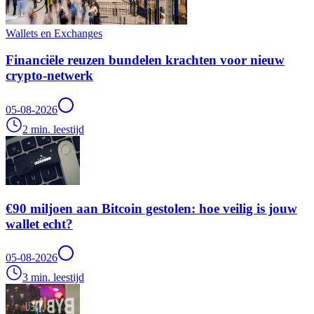
Wallets en Exchanges
Financiële reuzen bundelen krachten voor nieuw
crypto-netwerk
05-08-2026
2 min. leestijd
€90 miljoen aan Bitcoin gestolen: hoe veilig is jouw
wallet echt?
05-08-2026
3 min. leestijd