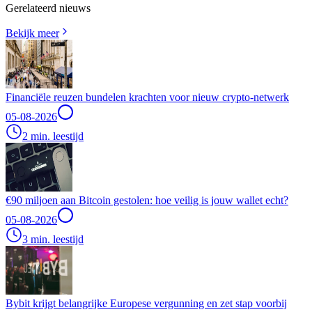
Gerelateerd nieuws
Bekijk meer
Financiële reuzen bundelen krachten voor nieuw crypto-netwerk
05-08-2026
2 min. leestijd
€90 miljoen aan Bitcoin gestolen: hoe veilig is jouw wallet echt?
05-08-2026
3 min. leestijd
Bybit krijgt belangrijke Europese vergunning en zet stap voorbij