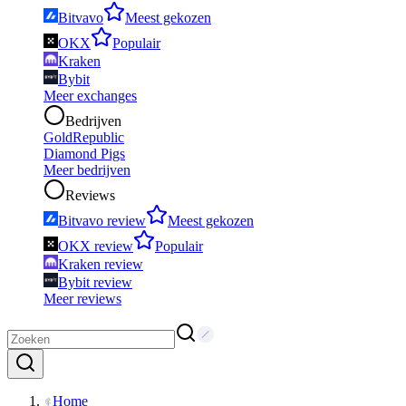
Bitvavo
Meest gekozen
OKX
Populair
Kraken
Bybit
Meer exchanges
Bedrijven
GoldRepublic
Diamond Pigs
Meer bedrijven
Reviews
Bitvavo review
Meest gekozen
OKX review
Populair
Kraken review
Bybit review
Meer reviews
Home