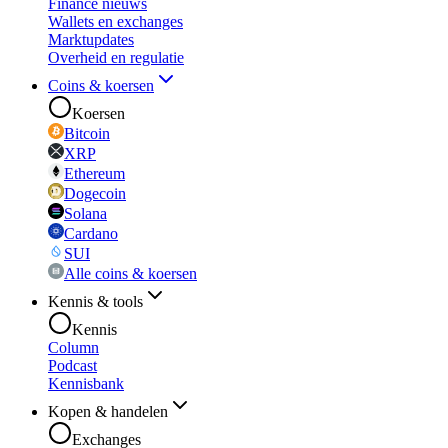
Finance nieuws
Wallets en exchanges
Marktupdates
Overheid en regulatie
Coins & koersen
Koersen
Bitcoin
XRP
Ethereum
Dogecoin
Solana
Cardano
SUI
Alle coins & koersen
Kennis & tools
Kennis
Column
Podcast
Kennisbank
Kopen & handelen
Exchanges