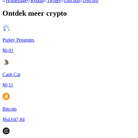
Homepage
Reddit
Twitter
Discord
Discord
Ontdek meer crypto
Pudgy Penguins
$0,01
Cash Cat
$0,11
Bitcoin
$64.647,84