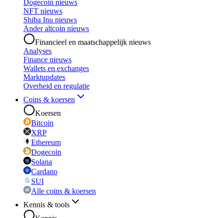
Dogecoin nieuws
NFT nieuws
Shiba Inu nieuws
Ander altcoin nieuws
Financieel en maatschappelijk nieuws
Analyses
Finance nieuws
Wallets en exchanges
Marktupdates
Overheid en regulatie
Coins & koersen
Koersen
Bitcoin
XRP
Ethereum
Dogecoin
Solana
Cardano
SUI
Alle coins & koersen
Kennis & tools