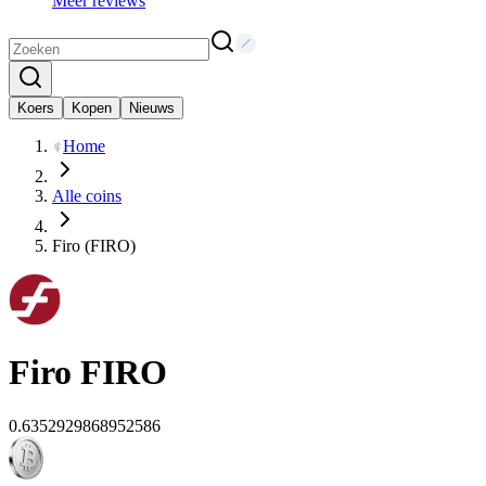
Meer reviews
Koers
Kopen
Nieuws
Home
Alle coins
Firo (FIRO)
Firo
FIRO
0.6352929868952586