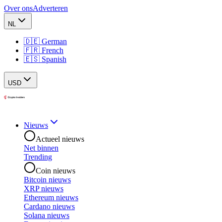
Over ons
Adverteren
NL
🇩🇪 German
🇫🇷 French
🇪🇸 Spanish
USD
Nieuws
Actueel nieuws
Net binnen
Trending
Coin nieuws
Bitcoin nieuws
XRP nieuws
Ethereum nieuws
Cardano nieuws
Solana nieuws