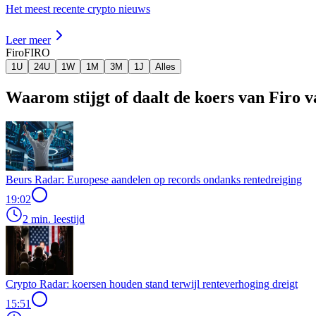
Het meest recente crypto nieuws
Leer meer
Firo
FIRO
1U
24U
1W
1M
3M
1J
Alles
Waarom stijgt of daalt de koers van Firo 
Beurs Radar: Europese aandelen op records ondanks rentedreiging
19:02
2 min. leestijd
Crypto Radar: koersen houden stand terwijl renteverhoging dreigt
15:51