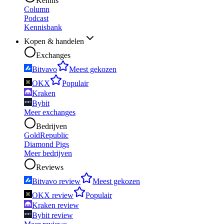
Kennis
Column
Podcast
Kennisbank
Kopen & handelen
Exchanges
Bitvavo
Meest gekozen
OKX
Populair
Kraken
Bybit
Meer exchanges
Bedrijven
GoldRepublic
Diamond Pigs
Meer bedrijven
Reviews
Bitvavo review
Meest gekozen
OKX review
Populair
Kraken review
Bybit review