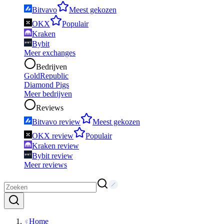
Bitvavo
Meest gekozen
OKX
Populair
Kraken
Bybit
Meer exchanges
Bedrijven
GoldRepublic
Diamond Pigs
Meer bedrijven
Reviews
Bitvavo review
Meest gekozen
OKX review
Populair
Kraken review
Bybit review
Meer reviews
Home