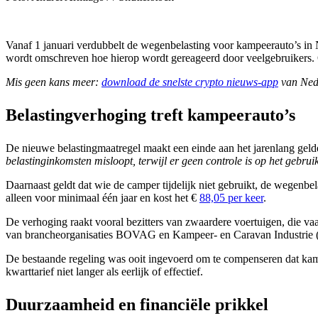
Vanaf 1 januari verdubbelt de wegenbelasting voor kampeerauto’s in Ned
wordt omschreven hoe hierop wordt gereageerd door veelgebruikers. O
Mis geen kans meer:
download de snelste crypto nieuws-app
van Ned
Belastingverhoging treft kampeerauto’s
De nieuwe belastingmaatregel maakt een einde aan het jarenlang gelde
belastinginkomsten misloopt, terwijl er geen controle is op het gebrui
Daarnaast geldt dat wie de camper tijdelijk niet gebruikt, de wegenb
alleen voor minimaal één jaar en kost het €
88,05 per keer
.
De verhoging raakt vooral bezitters van zwaardere voertuigen, die vaak
van brancheorganisaties BOVAG en Kampeer- en Caravan Industrie (K
De bestaande regeling was ooit ingevoerd om te compenseren dat kamp
kwarttarief niet langer als eerlijk of effectief.
Duurzaamheid en financiële prikkel