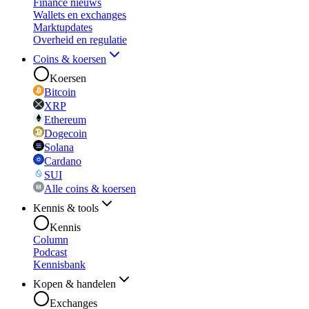
Finance nieuws
Wallets en exchanges
Marktupdates
Overheid en regulatie
Coins & koersen
Koersen
Bitcoin
XRP
Ethereum
Dogecoin
Solana
Cardano
SUI
Alle coins & koersen
Kennis & tools
Kennis
Column
Podcast
Kennisbank
Kopen & handelen
Exchanges