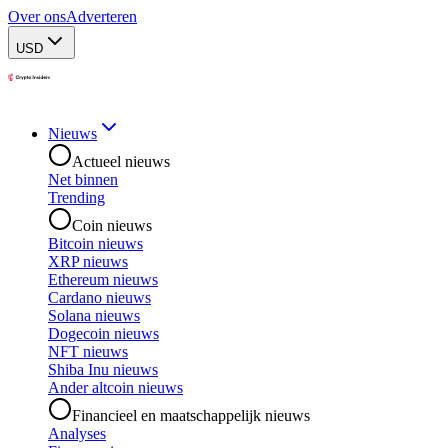
Over ons
Adverteren
USD
Nieuws
Actueel nieuws
Net binnen
Trending
Coin nieuws
Bitcoin nieuws
XRP nieuws
Ethereum nieuws
Cardano nieuws
Solana nieuws
Dogecoin nieuws
NFT nieuws
Shiba Inu nieuws
Ander altcoin nieuws
Financieel en maatschappelijk nieuws
Analyses