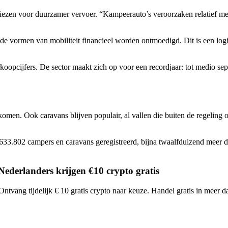
e kiezen voor duurzamer vervoer. “Kampeerauto’s veroorzaken relatief m
de vormen van mobiliteit financieel worden ontmoedigd. Dit is een logi
rkoopcijfers. De sector maakt zich op voor een recordjaar: tot medio s
uitkomen. Ook caravans blijven populair, al vallen die buiten de regel
3.802 campers en caravans geregistreerd, bijna twaalfduizend meer dan 
 Nederlanders krijgen €10 crypto gratis
 Ontvang tijdelijk € 10 gratis crypto naar keuze. Handel gratis in meer