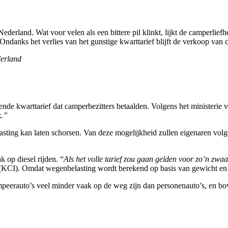
erland. Wat voor velen als een bittere pil klinkt, lijkt de camperliefh
ndanks het verlies van het gunstige kwarttarief blijft de verkoop van 
erland
nde kwarttarief dat camperbezitters betaalden. Volgens het ministerie 
k.”
elasting kan laten schorsen. Van deze mogelijkheid zullen eigenaren vo
 op diesel rijden. “
Als het volle tarief zou gaan gelden voor zo’n zwaa
CI). Omdat wegenbelasting wordt berekend op basis van gewicht en u
eerauto’s veel minder vaak op de weg zijn dan personenauto’s, en boven