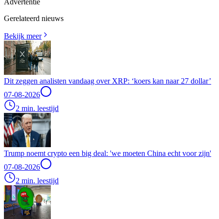
Advertentie
Gerelateerd nieuws
Bekijk meer
Dit zeggen analisten vandaag over XRP: ‘koers kan naar 27 dollar’
07-08-2026
2 min. leestijd
Trump noemt crypto een big deal: 'we moeten China echt voor zijn'
07-08-2026
2 min. leestijd