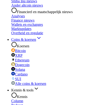
Shiba Inu nieuws
Ander altcoin nieuws
Financieel en maatschappelijk nieuws
Analyses
Finance nieuws
Wallets en exchanges
Marktupdates
Overheid en regulatie
Coins & koersen
Koersen
Bitcoin
XRP
Ethereum
Dogecoin
Solana
Cardano
SUI
Alle coins & koersen
Kennis & tools
Kennis
Column