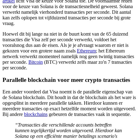
artikel
licht Visa de keuze voor Solana toe. De voornaamste reden
voor de keuze van Solana is de transactiesnelheid geweest. Solana
verwerkt namelijk vierhonderd transacties per seconde. Dit aantal
kan zelfs oplopen tot vijfduizend transacties per seconde bij grote
vraag.
Hoewel dit bij lange na niet in de buurt komt van de 65 duizend
transacties die Visa zelf per seconde verwerkt, voldoet het
vooralsnog dus aan de eisen. Als je je afvraagt waarom er niet is
gekozen voor een grotere naam zoals
Ethereum
; het Ethereum
netwerk verwerkt momenteel namelijk nog geen twintig transacties
per seconde.
Bitcoin
(BTC) verwerkt zelfs maar zo'n 7 transacties
per seconde.
Parallelle blockchain voor meer crypto transacties
Een ander voordeel dat Visa noemt is de parallelle eigenschap van
de Solana blockchain. Dit houdt in dat de blockchain als het ware is
opgesplitst in meerdere parallelle takken. Hierdoor kunnen er
meerdere transacties op exact hetzelfde moment worden uitgevoerd.
Bij andere
blockchains
gebeuren de transacties vaak in sequentie.
“Transacties die verschillende accounts betreffen
kunnen tegelijkertijd worden uitgevoerd. Hierdoor kan
Solana op een efficiënte manier betalings scenario's