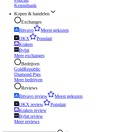
Podcast
Kennisbank
Kopen & handelen
Exchanges
Bitvavo
Meest gekozen
OKX
Populair
Kraken
Bybit
Meer exchanges
Bedrijven
GoldRepublic
Diamond Pigs
Meer bedrijven
Reviews
Bitvavo review
Meest gekozen
OKX review
Populair
Kraken review
Bybit review
Meer reviews