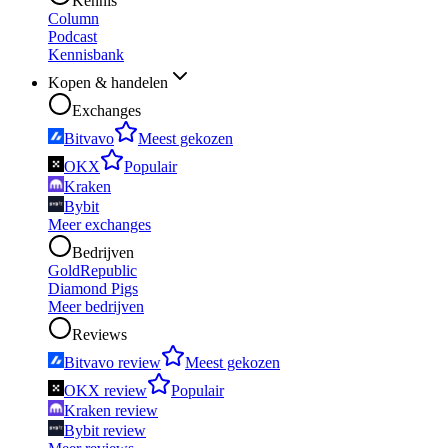
Kennis
Column
Podcast
Kennisbank
Kopen & handelen
Exchanges
Bitvavo
Meest gekozen
OKX
Populair
Kraken
Bybit
Meer exchanges
Bedrijven
GoldRepublic
Diamond Pigs
Meer bedrijven
Reviews
Bitvavo review
Meest gekozen
OKX review
Populair
Kraken review
Bybit review