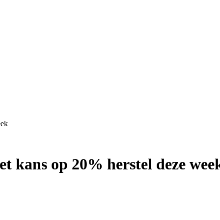
eek
iet kans op 20% herstel deze wee