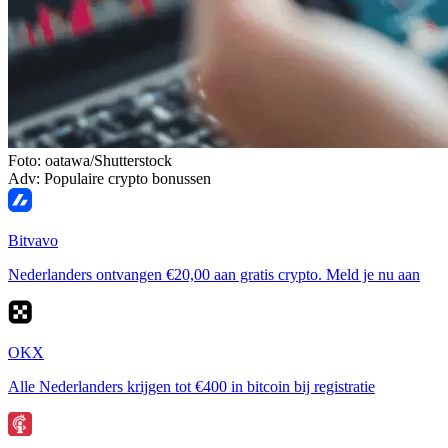
Foto: oatawa/Shutterstock
Adv: Populaire crypto bonussen
Bitvavo
Nederlanders ontvangen €20,00 aan gratis crypto. Meld je nu aan
OKX
Alle Nederlanders krijgen tot €400 in bitcoin bij registratie