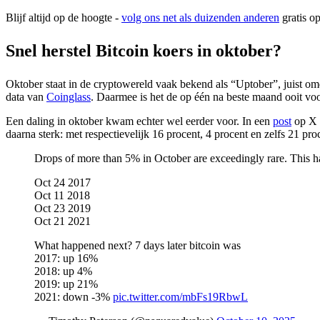
Blijf altijd op de hoogte -
volg ons net als duizenden anderen
gratis o
Snel herstel Bitcoin koers in oktober?
Oktober staat in de cryptowereld vaak bekend als “Uptober”, juist omd
data van
Coinglass
. Daarmee is het de op één na beste maand ooit voo
Een daling in oktober kwam echter wel eerder voor. In een
post
op X s
daarna sterk: met respectievelijk 16 procent, 4 procent en zelfs 21 pr
Drops of more than 5% in October are exceedingly rare. This ha
Oct 24 2017
Oct 11 2018
Oct 23 2019
Oct 21 2021
What happened next? 7 days later bitcoin was
2017: up 16%
2018: up 4%
2019: up 21%
2021: down -3%
pic.twitter.com/mbFs19RbwL