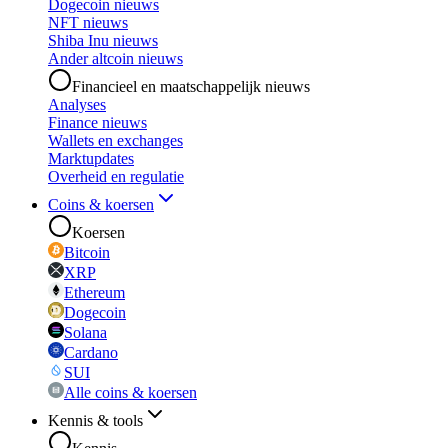
Dogecoin nieuws
NFT nieuws
Shiba Inu nieuws
Ander altcoin nieuws
Financieel en maatschappelijk nieuws
Analyses
Finance nieuws
Wallets en exchanges
Marktupdates
Overheid en regulatie
Coins & koersen
Koersen
Bitcoin
XRP
Ethereum
Dogecoin
Solana
Cardano
SUI
Alle coins & koersen
Kennis & tools