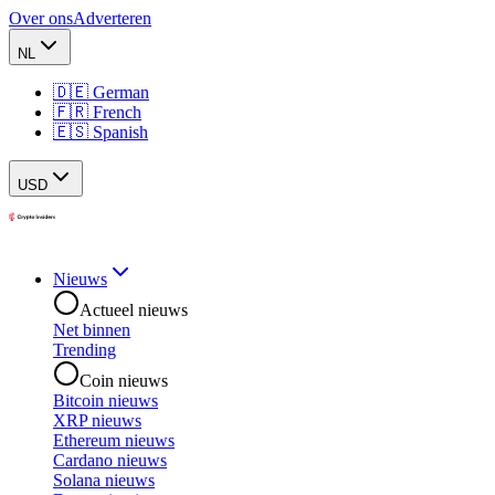
Over ons
Adverteren
NL
🇩🇪 German
🇫🇷 French
🇪🇸 Spanish
USD
Nieuws
Actueel nieuws
Net binnen
Trending
Coin nieuws
Bitcoin nieuws
XRP nieuws
Ethereum nieuws
Cardano nieuws
Solana nieuws