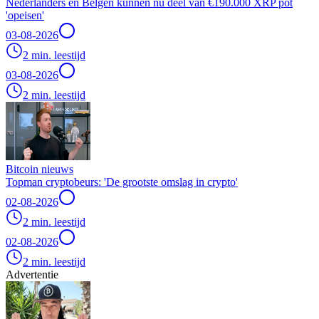
Nederlanders en Belgen kunnen nu deel van €190.000 XRP pot
'opeisen'
03-08-2026
2 min. leestijd
03-08-2026
2 min. leestijd
Bitcoin nieuws
Topman cryptobeurs: 'De grootste omslag in crypto'
02-08-2026
2 min. leestijd
02-08-2026
2 min. leestijd
Advertentie