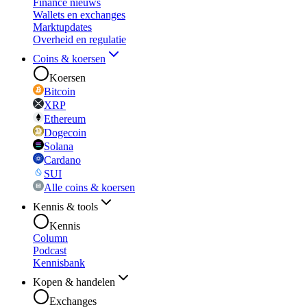
Finance nieuws
Wallets en exchanges
Marktupdates
Overheid en regulatie
Coins & koersen
Koersen
Bitcoin
XRP
Ethereum
Dogecoin
Solana
Cardano
SUI
Alle coins & koersen
Kennis & tools
Kennis
Column
Podcast
Kennisbank
Kopen & handelen
Exchanges