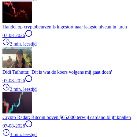
Handel op cryptobeurzen is ingestort naar laagste niveau in jaren
07-08-2026
2 min. leestijd
Didi Taihuttu: 'Dit is wat de koers volgens mij gaat doen'
07-08-2026
2 min. leestijd
Crypto Radar: Bitcoin boven $65.000 terwijl cardano blijft knallen
07-08-2026
3 min. leestijd