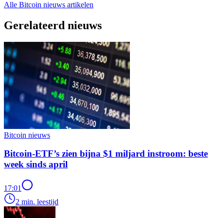
Alle Bitcoin nieuws artikelen
Gerelateerd nieuws
Bitcoin nieuws
Bitcoin-ETF’s zien bijna $1 miljard instroom: beste
week sinds april
17:01
2 min. leestijd