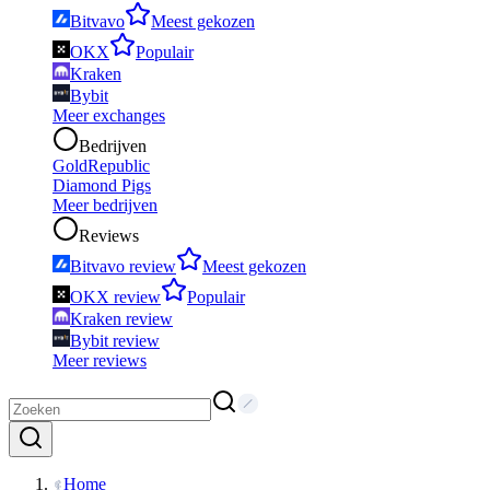
Bitvavo
Meest gekozen
OKX
Populair
Kraken
Bybit
Meer exchanges
Bedrijven
GoldRepublic
Diamond Pigs
Meer bedrijven
Reviews
Bitvavo review
Meest gekozen
OKX review
Populair
Kraken review
Bybit review
Meer reviews
Home