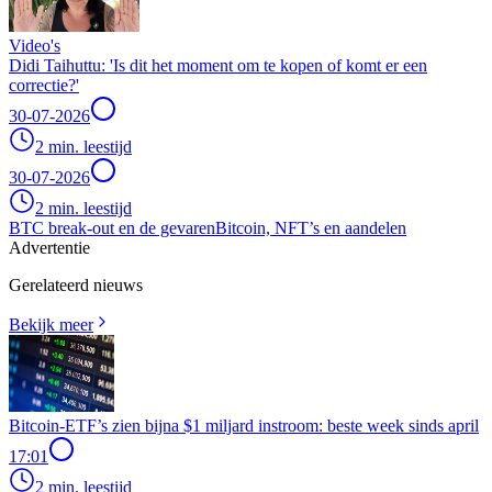
Video's
Didi Taihuttu: 'Is dit het moment om te kopen of komt er een
correctie?'
30-07-2026
2 min. leestijd
30-07-2026
2 min. leestijd
BTC break-out en de gevaren
Bitcoin, NFT’s en aandelen
Advertentie
Gerelateerd nieuws
Bekijk meer
Bitcoin-ETF’s zien bijna $1 miljard instroom: beste week sinds april
17:01
2 min. leestijd