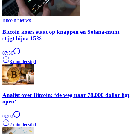
Bitcoin nieuws
Bitcoin koers staat op knappen en Solana-munt
stijgt bijna 15%
07:56
3 min. leestijd
Analist over Bitcoin: ‘de weg naar 78.000 dollar ligt
open’
06:02
2 min. leestijd