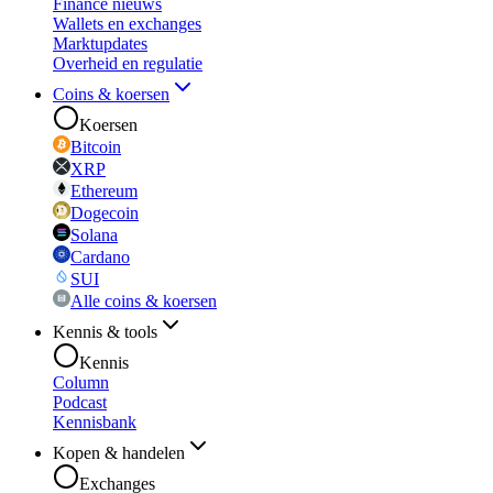
Finance nieuws
Wallets en exchanges
Marktupdates
Overheid en regulatie
Coins & koersen
Koersen
Bitcoin
XRP
Ethereum
Dogecoin
Solana
Cardano
SUI
Alle coins & koersen
Kennis & tools
Kennis
Column
Podcast
Kennisbank
Kopen & handelen
Exchanges