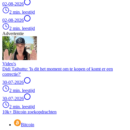
02-08-2026
2 min. leestijd
02-08-2026
2 min. leestijd
Advertentie
Video's
Didi Taihuttu: 'Is dit het moment om te kopen of komt er een
correctie?'
30-07-2026
2 min. leestijd
30-07-2026
2 min. leestijd
10k+ Bitcoin zoekopdrachten
Bitcoin