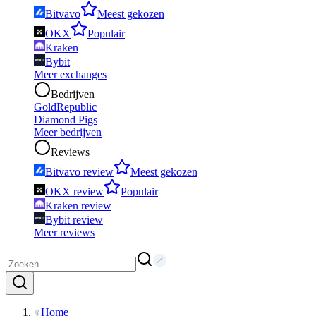
Bitvavo
Meest gekozen
OKX
Populair
Kraken
Bybit
Meer exchanges
Bedrijven
GoldRepublic
Diamond Pigs
Meer bedrijven
Reviews
Bitvavo review
Meest gekozen
OKX review
Populair
Kraken review
Bybit review
Meer reviews
Home