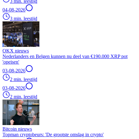
3 min. leestijd
04-08-2026
3 min. leestijd
OKX nieuws
Nederlanders en Belgen kunnen nu deel van €190.000 XRP pot
'opeisen'
03-08-2026
2 min. leestijd
03-08-2026
2 min. leestijd
Bitcoin nieuws
Topman cryptobeurs: 'De grootste omslag in crypto'