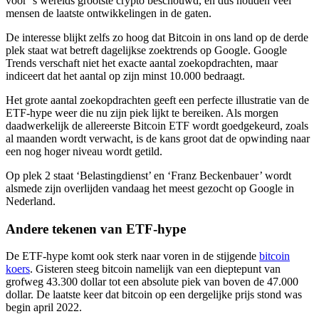
voor ‘s werelds grootste crypto beschouwd, en dus houden veel
mensen de laatste ontwikkelingen in de gaten.
De interesse blijkt zelfs zo hoog dat Bitcoin in ons land op de derde
plek staat wat betreft dagelijkse zoektrends op Google. Google
Trends verschaft niet het exacte aantal zoekopdrachten, maar
indiceert dat het aantal op zijn minst 10.000 bedraagt.
Het grote aantal zoekopdrachten geeft een perfecte illustratie van de
ETF-hype weer die nu zijn piek lijkt te bereiken. Als morgen
daadwerkelijk de allereerste Bitcoin ETF wordt goedgekeurd, zoals
al maanden wordt verwacht, is de kans groot dat de opwinding naar
een nog hoger niveau wordt getild.
Op plek 2 staat ‘Belastingdienst’ en ‘Franz Beckenbauer’ wordt
alsmede zijn overlijden vandaag het meest gezocht op Google in
Nederland.
Andere tekenen van ETF-hype
De ETF-hype komt ook sterk naar voren in de stijgende
bitcoin
koers
. Gisteren steeg bitcoin namelijk van een dieptepunt van
grofweg 43.300 dollar tot een absolute piek van boven de 47.000
dollar. De laatste keer dat bitcoin op een dergelijke prijs stond was
begin april 2022.